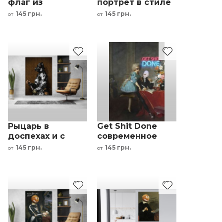
флаг из
портрет в стиле
долларов
кубизм
145 грн.
145 грн.
от
от
черный белый
абстрактная
золотой
картина
разноцветный
фон
Рыцарь в
Get Shit Done
доспехах и с
современное
противогазом в
искусство Криса
145 грн.
145 грн.
от
от
стиле Криса
Беллини
Беллини