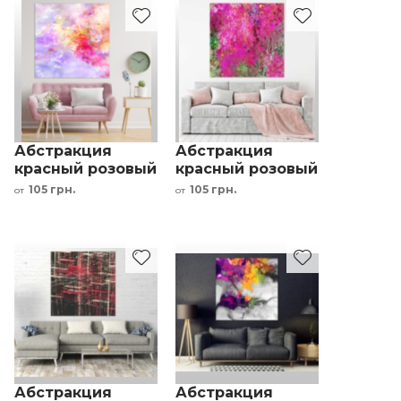
Абстракция
Абстракция
красный розовый
красный розовый
фиолетовый
зелёный
105 грн.
105 грн.
от
от
желтый
коричневый
Абстракция
Абстракция