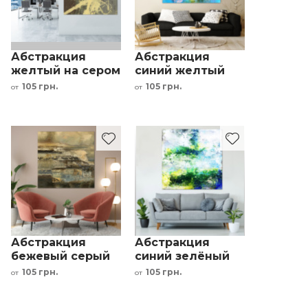
Абстракция
Абстракция
желтый на сером
синий желтый
фоне
оранжевый
105 грн.
105 грн.
от
от
интерьерный
красный черный
принт
Абстракция
Абстракция
бежевый серый
синий зелёный
коричневый
белый черный
105 грн.
105 грн.
от
от
черный