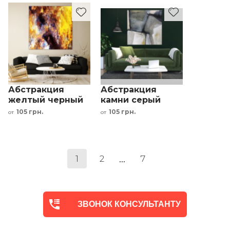
Абстракция
Абстракция
желтый черный
камни серый
оранжевый
черный белый
105 грн.
105 грн.
от
от
фиолетовый
...
1
2
7
ЗВОНОК КОНСУЛЬТАНТУ