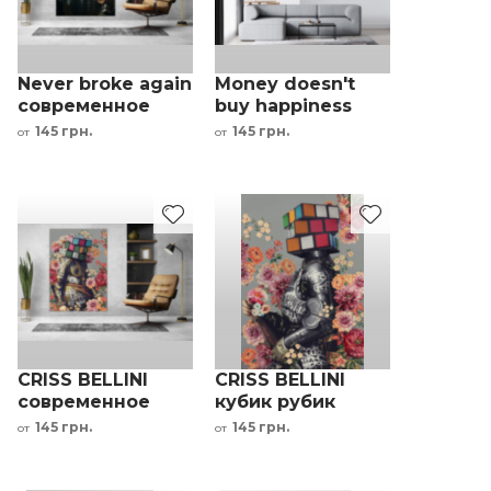
Never broke again
Money doesn't
современное
buy happiness
искусство Криса
современное
145 грн.
145 грн.
от
от
Беллини
искусство Криса
Беллини
CRISS BELLINI
CRISS BELLINI
современное
кубик рубик
искусство кубик-
рыцарь цветы
145 грн.
145 грн.
от
от
рубик