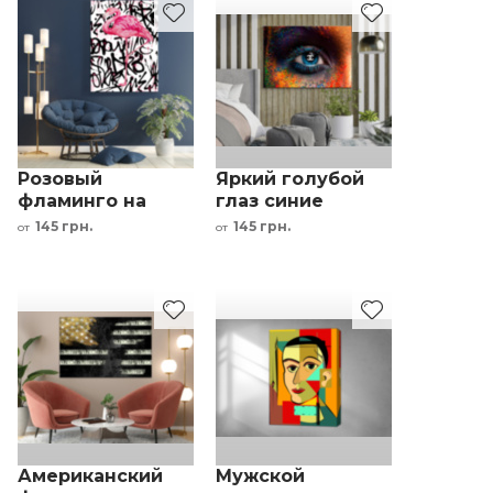
Розовый
Яркий голубой
фламинго на
глаз синие
белом фоне с
ресницы
145 грн.
145 грн.
от
от
черными
разноцветные
граффити
тона
Американский
Мужской