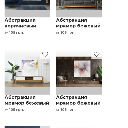
Абстракция
Абстракция
коричневый
мрамор бежевый
белый красный
серый черный
105 грн.
105 грн.
от
от
желтый
Абстракция
Абстракция
мрамор бежевый
мрамор бежевый
золотой синий
оранжевый
105 грн.
105 грн.
от
от
красный