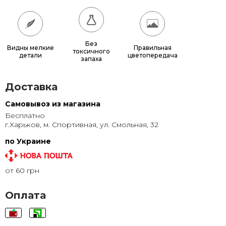
40x120
800 грн.
50x100
1 030 грн.
Без
Видны мелкие
Правильная
токсичного
детали
цветопередача
50x120
930 грн.
запаха
60x130
1 130 грн.
Доставка
70x140
1 355 грн.
Самовывоз из магазина
Бесплатно
80x150
1 595 грн.
г.Харьков, м. Спортивная, ул. Смольная, 32
90x160
1 850 грн.
по Украине
100x180
2 235 грн.
от 60 грн
100x200
2 460 грн.
Оплата