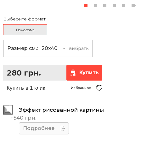
Выберите формат:
Панорама
Размер см.:
20x40
выбрать
20x40
280 грн.
20x50
335 грн.
280 грн.
Купить
20x60
385 грн.
25x50
375 грн.
Избранное
30x60
485 грн.
Эффект рисованной картины
30x90
680 грн.
+
540 грн.
40x80
735 грн.
Подробнее
40x100
885 грн.