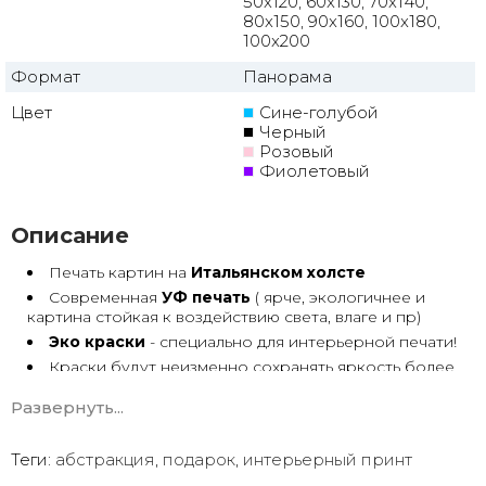
50x120, 60x130, 70x140,
80x150, 90x160, 100x180,
100x200
Формат
Панорама
Цвет
Сине-голубой
Черный
Розовый
Фиолетовый
Описание
Печать картин на
Итальянском холсте
Современная
УФ печать
( ярче, экологичнее и
картина стойкая к воздействию света, влаге и пр)
Эко краски
- специально для интерьерной печати!
Краски будут неизменно сохранять яркость более
30 лет
Развернуть...
Возможна
дополнительная прорисовка картин
Маслом!
Поверх печатного изображения художник вручную
Теги:
абстракция
,
подарок
,
интерьерный принт
сделает обработку маслом/ акрилом некоторых