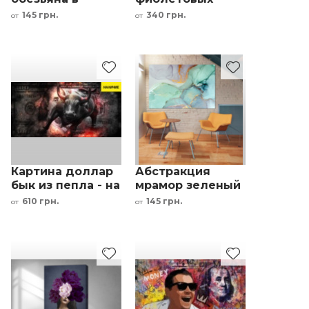
наушниках
цветов
145 грн.
340 грн.
от
от
разноцветный
фон
Картина доллар
Абстракция
бык из пепла - на
мрамор зеленый
стену с деньгами
фиолетовый
610 грн.
145 грн.
от
от
мотивирующая
сусальное
золото