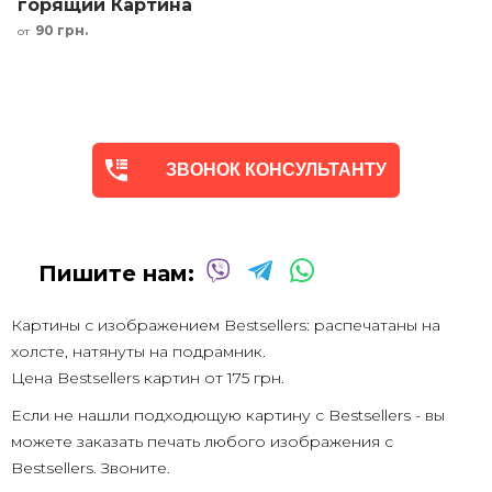
горящий Картина
на стену с
90 грн.
от
деньгами
мотивирующая
ЗВОНОК КОНСУЛЬТАНТУ
Пишите нам:
Картины с изображением Bestsellers: распечатаны на
холсте, натянуты на подрамник.
Цена Bestsellers картин от
175 грн.
Если не нашли подходющую картину с Bestsellers - вы
можете заказать печать любого изображения с
Bestsellers. Звоните.