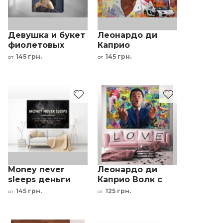
Девушка и букет
Леонардо ди
фиолетовых
Каприо
цветов
Франклин
145 грн.
145 грн.
от
от
Деньги Волк с
Уолл Стрит
Money never
Леонардо ди
sleeps деньги
Каприо Волк с
мотивационная
Уолл Стрит
145 грн.
125 грн.
от
от
надпись черный
дизайнерская
интерьерная