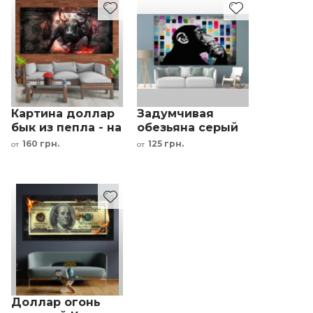
Картина доллар
Задумчивая
бык из пепла - на
обезьяна серый
стену с деньгами
фон
160 грн.
125 грн.
от
от
мотивирующая
разноцветные
квадраты
Доллар огонь