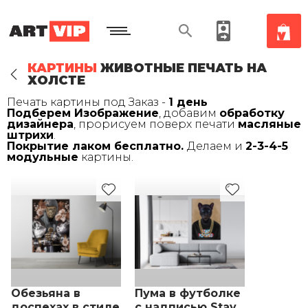
КАРТИНЫ
ЖИВОТНЫЕ ПЕЧАТЬ НА
ХОЛСТЕ
Печать картины под Заказ -
1 день
Подберем Изображение
, добавим
обработку
дизайнера
, прорисуем поверх печати
масляные
штрихи
.
Покрытие лаком бесплатно.
Делаем и
2-3-4-5
модульные
картины.
Обезьяна в
Пума в футболке
доспехах в стиле
с надписью Stay