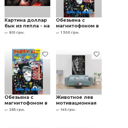
Картина доллар
Обезьяна с
бык из пепла - на
магнитофоном в
стену с деньгами
стиле граффити
610 грн.
1 300 грн.
от
от
мотивирующая
интерьерный
принт
Обезьяна с
Животное лев
магнитофоном в
мотивационная
стиле граффити
надпись черный
265 грн.
145 грн.
от
от
интерьерный
белый
принт