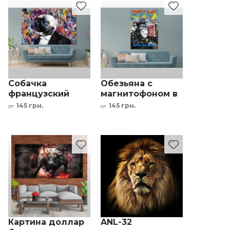
Собачка
Обезьяна с
французский
магнитофоном в
бульдог в
стиле граффити
145 грн.
145 грн.
от
от
пиджаке на
интерьерный
разноцветном
принт
фоне
Картина доллар
ANL-32