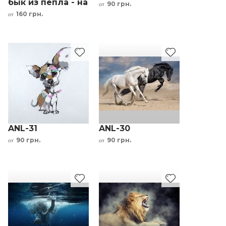
бык из пепла - на
90 грн.
от
стену с деньгами
160 грн.
от
мотивирующая
ANL-31
ANL-30
90 грн.
90 грн.
от
от