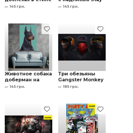
Криса Беллини
Focused Крис
145 грн.
145 грн.
от
от
Беллини
Животное собака
Три обезьяны
доберман на
Gangster Monkey
зелёном фоне
интерьерная
145 грн.
185 грн.
от
от
интерьерный
картина
принт