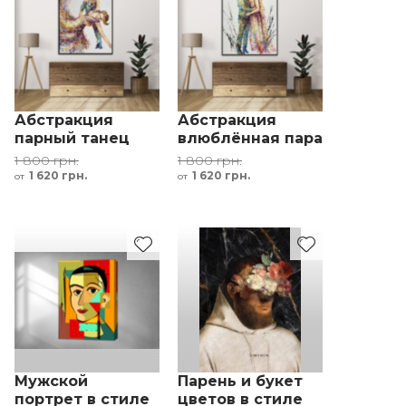
Абстракция
Абстракция
парный танец
влюблённая пара
живопись в
живопись в
1 800 грн.
1 800 грн.
стиле импасто
стиле импасто
1 620 грн.
1 620 грн.
от
от
Мужской
Парень и букет
портрет в стиле
цветов в стиле