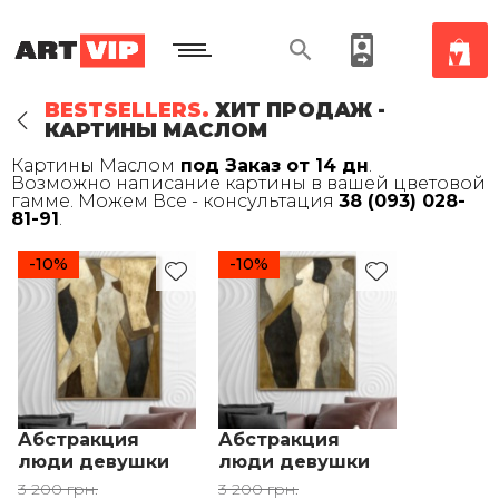
BESTSELLERS.
ХИТ ПРОДАЖ -
КАРТИНЫ МАСЛОМ
Картины Маслом
под Заказ от 14 дн
.
Возможно написание картины в вашей цветовой
гамме. Можем Все - консультация
38 (093) 028-
81-91
.
-10%
-10%
Абстракция
Абстракция
люди девушки
люди девушки
желтый
коричневый
3 200 грн.
3 200 грн.