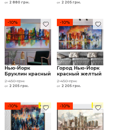
штрихи
бежевый
2 880 грн.
2 205 грн.
от
от
-10%
-10%
Нью-Йорк
Город Нью-Йорк
Бруклин красный
красный желтый
желтый зеленый
оранжевый
2 450 грн.
2 450 грн.
синий
синий
2 205 грн.
2 205 грн.
от
от
-10%
-10%