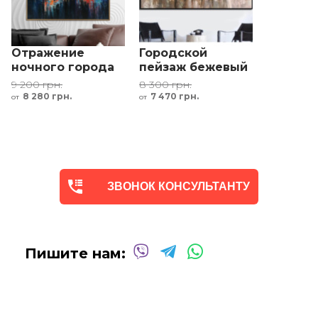
Отражение
Городской
ночного города
пейзаж бежевый
синий белый
коричневый
9 200 грн.
8 300 грн.
красный
желтый серый
8 280 грн.
7 470 грн.
от
от
оранжевый
белый
ЗВОНОК КОНСУЛЬТАНТУ
Пишите нам: