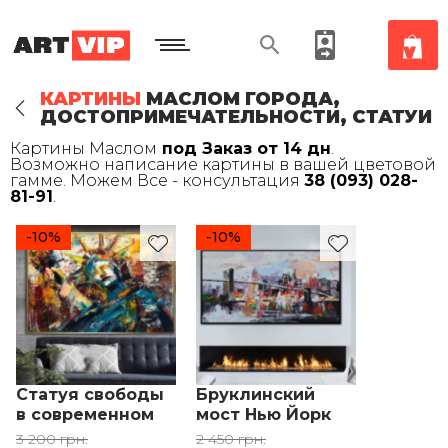
КАРТИНЫ
МАСЛОМ ГОРОДА,
ДОСТОПРИМЕЧАТЕЛЬНОСТИ, СТАТУИ
Картины Маслом
под Заказ от 14 дн
.
Возможно написание картины в вашей цветовой
гамме. Можем Все - консультация
38 (093) 028-
81-91
.
-10%
-10%
Статуя свободы
Бруклинский
в современном
мост Нью Йорк
стиле цветные
серый черный
3 200 грн.
2 450 грн.