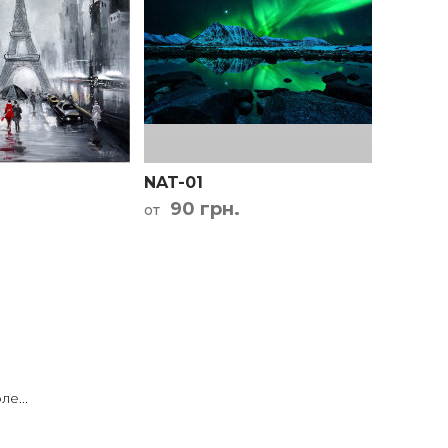
NAT-01
90 грн.
от
е...