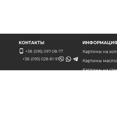
КОНТАКТЫ
ИНФОРМАЦИ
+38 (095) 097-08-77
Картины на хол
+38 (093) 028-81-91
Картины масло
Картины на сте
info@art-vip.com.ua
Фото на холсте
О нас
Адрес
Наши работы
г. Харьков, ул.
Белые холсты н
Смольная 32 (3 этаж),
подрамнике
м. Спортивная