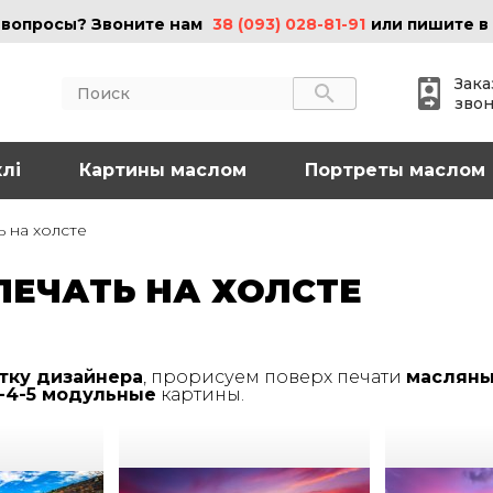
 вопросы? Звоните нам
38 (093) 028-81-91
или пишите в
Зака
зво
лі
АКТЫ
Картины маслом
ИНФОРМАЦИЯ
Портреты маслом
 (095) 097-08-77
О нас
 на холсте
Картины на холсте
 (093) 028-81-91
Картины маслом
ЕЧАТЬ НА ХОЛСТЕ
Картины на стекле
o@art-vip.com.ua
Цены
Доставка и возврат
Контакты
тку дизайнера
, прорисуем поверх печати
масляны
рес
3-4-5 модульные
картины.
Харьков, ул.
льная 32 (3 этаж),
Спортивная