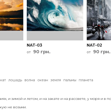
NAT-03
NAT-02
90 грн.
90 грн.
от
от
акат
лошадь
волна
океан
земля
пальмы
планета
х, и зимой и летом, и на закате и на рассвете, у моря и в пол
акую не возьми.