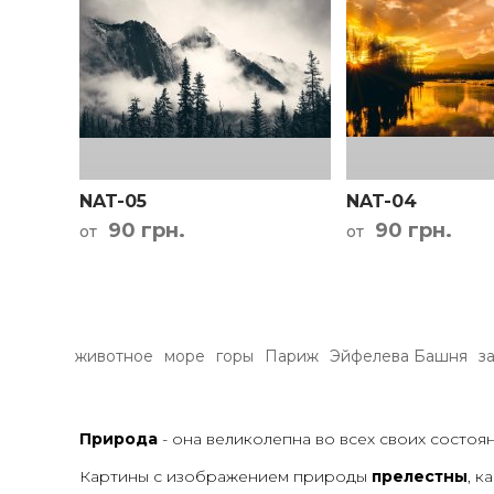
NAT-05
NAT-04
90 грн.
90 грн.
от
от
животное
море
горы
Париж
Эйфелева Башня
з
Природа
- она великолепна во всех своих состояния
Картины с изображением природы
прелестны
, к