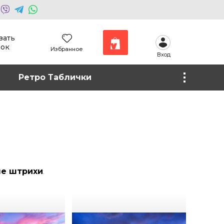
зать
нок
Избранное
Вход
Наши работы
Ретро Таблички
Фото на холсте
е штрихи
.