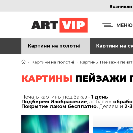
Возникли
МЕНЮ
Картини на полотні
Картини на ск
КОНТ
+38
›
Картини на полотні
›
Картины Пейзажи печать
+38
КАРТИНЫ
ПЕЙЗАЖИ П
inf
Печать картины под Заказ -
1 день
Подберем Изображение
, добавим
обрабо
Ад
Покрытие лаком бесплатно.
Делаем и
2-
г. 
Смо
м. 