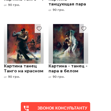
танцующая пара
90 грн.
от
90 грн.
от
Картина танец
Картина - танец -
Танго на красном
пара в белом
фоне
90 грн.
90 грн.
от
от
ЗВОНОК КОНСУЛЬТАНТУ