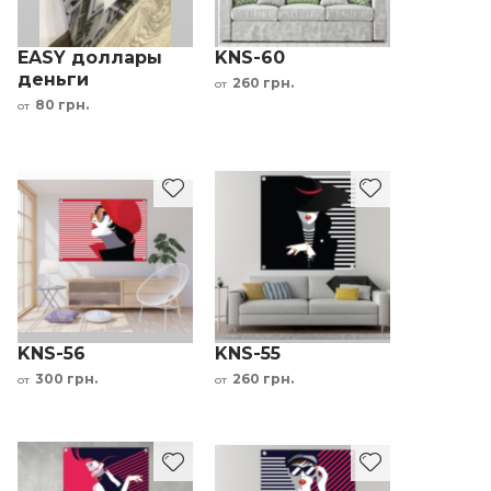
EASY доллары
KNS-60
деньги
260 грн.
от
мотивационная
80 грн.
от
картина
KNS-56
KNS-55
300 грн.
260 грн.
от
от