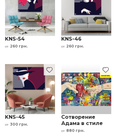
KNS-54
KNS-46
260 грн.
260 грн.
от
от
KNS-45
Сотворение
Адама в стиле
300 грн.
от
поп арт на
880 грн.
от
стекле