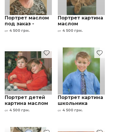
Портрет маслом
Портрет картина
под заказ -
маслом
картина бабушки
домашнее
4 500 грн.
4 500 грн.
от
от
по фотографии
животное по
фото под заказ
кот
Портрет детей
Портрет картина
картина маслом
школьника
по фото картина
маслом по фото
4 500 грн.
4 500 грн.
от
от
под заказ брат и
картина под
сестра
заказ