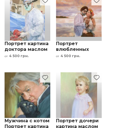
Портрет картина
Портрет
доктора маслом
влюбленных
по фото картина
картина маслом
4 500 грн.
4 500 грн.
от
от
под заказ
по фото картина
под заказ
Мужчина с котом
Портрет дочери
Портрет картина
картина маслом