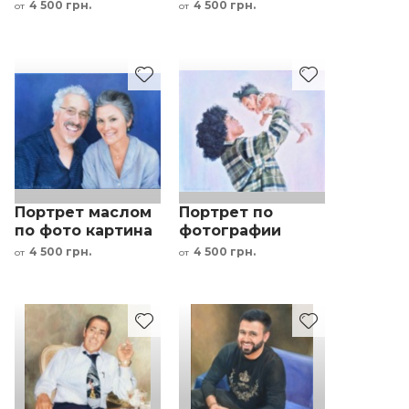
семьи
под заказ
4 500 грн.
4 500 грн.
от
от
женщина
Портрет маслом
Портрет по
по фото картина
фотографии
пара семья под
картина маслом
4 500 грн.
4 500 грн.
от
от
заказ мужчина и
под заказ мать и
женщина
дочь