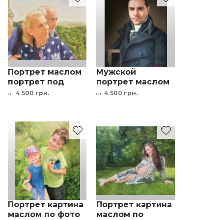
Портрет маслом
Мужской
портрет под
портрет маслом
заказ семейная
по фото картина
4 500 грн.
4 500 грн.
от
от
пара
под заказ
Портрет картина
Портрет картина
маслом по фото
маслом по