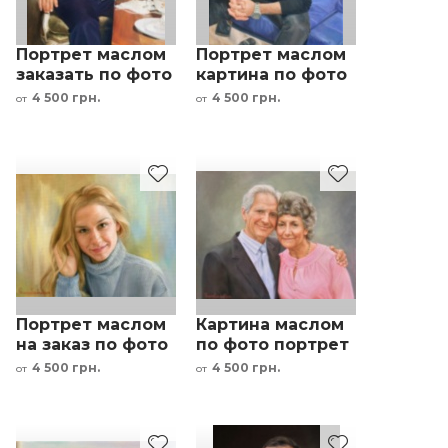
Портрет маслом
Портрет маслом
заказать по фото
картина по фото
мужчина с
под заказ
4 500 грн.
4 500 грн.
от
от
сигаретой
мужчина на
диване
Портрет маслом
Картина маслом
на заказ по фото
по фото портрет
- женщина
семьи пары под
4 500 грн.
4 500 грн.
от
от
заказ