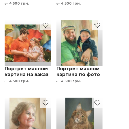
под заказ - дети
фотографии под
4 500 грн.
4 500 грн.
от
от
заказ
беременная
девушка на
природе
Портрет маслом
Портрет маслом
картина на заказ
картина по фото
по фото - пара
"отец с сыном"
4 500 грн.
4 500 грн.
от
от
под заказ