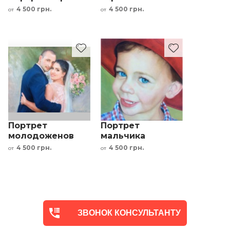
маслом по фото
по фото девочка
4 500 грн.
4 500 грн.
от
от
картина под
картина под
заказ
заказ
Портрет
Портрет
молодоженов
мальчика
картина маслом
картина маслом
4 500 грн.
4 500 грн.
от
от
по фото
по фото картина
свадебный
под заказ
подарок под
заказ
ЗВОНОК КОНСУЛЬТАНТУ