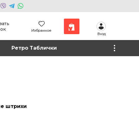
зать
нок
Избранное
Вход
Наши работы
Ретро Таблички
Фото на холсте
е штрихи
.