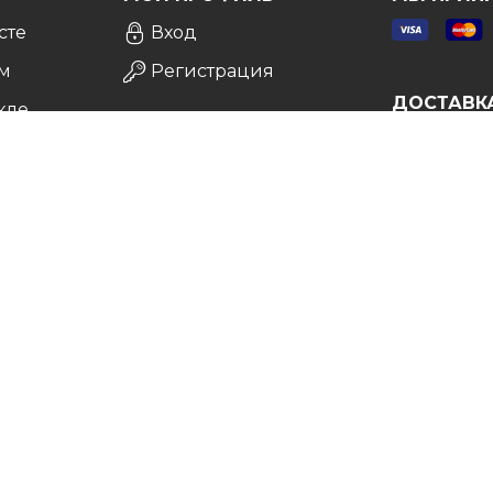
сте
Вход
м
Регистрация
ДОСТАВК
кле
а
врат