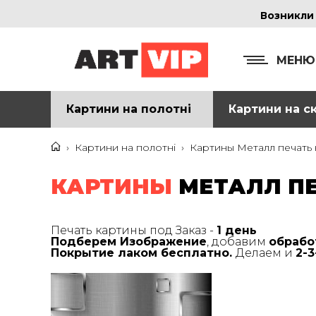
Возникли
МЕНЮ
Картини на полотні
Картини на ск
КОНТ
+38
›
Картини на полотні
›
Картины Металл печать 
+38
КАРТИНЫ
МЕТАЛЛ ПЕ
inf
Печать картины под Заказ -
1 день
Подберем Изображение
, добавим
обрабо
Ад
Покрытие лаком бесплатно.
Делаем и
2-
г. 
Смо
м. 