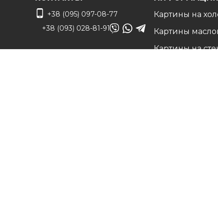
+38 (095) 097-08-77
Картины на хол
+38 (093) 028-81-91
Картины масло
Картины на сте
info@art-vip.com.ua
Фото на холсте
О нас
Адрес
Наши работы
г. Харьков, ул.
Белые холсты н
Смольная 32 (3 этаж),
подрамнике
м. Спортивная
Вопрос/Ответ
Карта проезда
Цены
Доставка и воз
Контакты