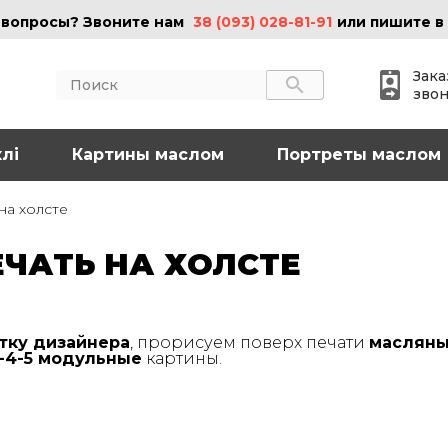
 вопросы? Звоните нам
38 (093) 028-81-91
или пишите в
Зака
зво
лі
АКТЫ
Картины маслом
ИНФОРМАЦИЯ
Портреты маслом
 (095) 097-08-77
О нас
на холсте
Картины на холсте
 (093) 028-81-91
Картины маслом
ЧАТЬ НА ХОЛСТЕ
Картины на стекле
o@art-vip.com.ua
Цены
Доставка и возврат
Контакты
тку дизайнера
, прорисуем поверх печати
масляны
рес
3-4-5 модульные
картины.
Харьков, ул.
льная 32 (3 этаж),
Спортивная