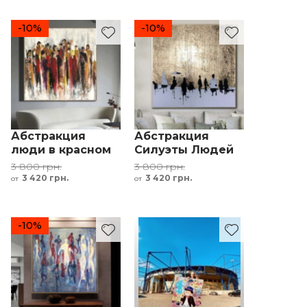
-10%
-10%
Абстракция
Абстракция
люди в красном
Силуэты Людей
коричневый
Золотой Белый
3 800 грн.
3 800 грн.
желтый
Черный
3 420 грн.
3 420 грн.
от
от
-10%