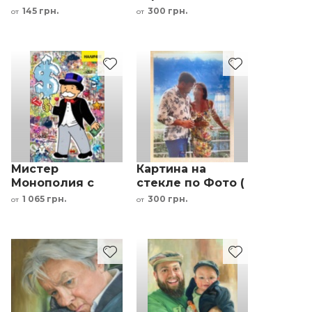
Криса Беллини
по Фото
145 грн.
300 грн.
от
от
Мистер
Картина на
Монополия с
стекле по Фото (
долларами
пример
1 065 грн.
300 грн.
от
от
интерьерный
фотопечати)
принт