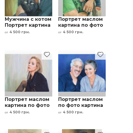
Мужчина с котом
Портрет маслом
Портрет картина
картина по фото
маслом по фото
"отец с сыном"
4 500 грн.
4 500 грн.
от
от
картина под
под заказ
заказ
Портрет маслом
Портрет маслом
картина по фото
по фото картина
под заказ
пара семья под
4 500 грн.
4 500 грн.
от
от
женщина
заказ мужчина и
женщина