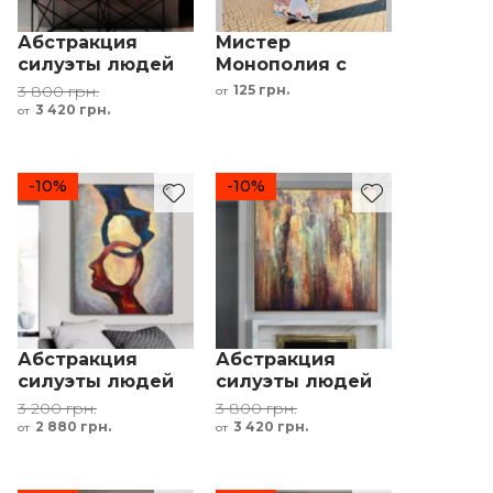
Абстракция
Мистер
силуэты людей
Монополия с
синий желтый
долларами
3 800 грн.
125 грн.
от
красный
интерьерный
3 420 грн.
от
принт
-10%
-10%
Абстракция
Абстракция
силуэты людей
силуэты людей
красный синий
желтый красный
3 200 грн.
3 800 грн.
желтый
зеленый
2 880 грн.
3 420 грн.
от
от