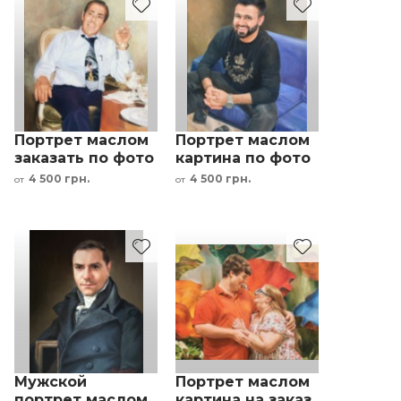
Портрет маслом
Портрет маслом
заказать по фото
картина по фото
мужчина с
под заказ
4 500 грн.
4 500 грн.
от
от
сигаретой
мужчина на
диване
Мужской
Портрет маслом
портрет маслом
картина на заказ