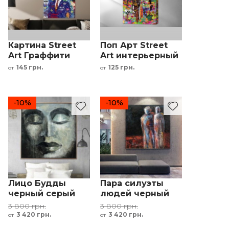
Картина Street
Поп Арт Street
Art Граффити
Art интерьерный
интерьерный
принт
145 грн.
125 грн.
от
от
принт
-10%
-10%
Лицо Будды
Пара силуэты
черный серый
людей черный
голубой зелёный
красный серый
3 800 грн.
3 800 грн.
3 420 грн.
3 420 грн.
от
от