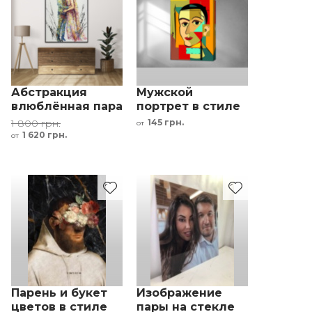
Абстракция
Мужской
влюблённая пара
портрет в стиле
живопись в
кубизм
1 800 грн.
145 грн.
от
стиле импасто
абстрактная
1 620 грн.
от
картина
разноцветный
фон
Парень и букет
Изображение
цветов в стиле
пары на стекле