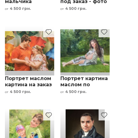
мальчика
под заказ - фото
картина маслом
семьи
4 500 грн.
4 500 грн.
от
от
по фото картина
под заказ
Портрет маслом
Портрет картина
картина на заказ
маслом по
по фото - пара
фотографии под
4 500 грн.
4 500 грн.
от
от
заказ
беременная
девушка на
природе