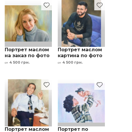
Портрет маслом
Портрет маслом
на заказ по фото
картина по фото
- женщина
под заказ
4 500 грн.
4 500 грн.
от
от
мужчина на
диване
Портрет маслом
Портрет по