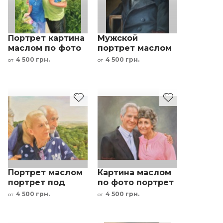
Портрет картина
Мужской
маслом по фото
портрет маслом
под заказ - дети
по фото картина
4 500 грн.
4 500 грн.
от
от
под заказ
Портрет маслом
Картина маслом
портрет под
по фото портрет
заказ семейная
семьи пары под
4 500 грн.
4 500 грн.
от
от
пара
заказ