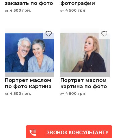
заказать по фото
фотографии
мужчина с
картина маслом
4 500 грн.
4 500 грн.
от
от
сигаретой
под заказ мать и
дочь
Портрет маслом
Портрет маслом
по фото картина
картина по фото
пара семья под
под заказ
4 500 грн.
4 500 грн.
от
от
заказ мужчина и
женщина
женщина
ЗВОНОК КОНСУЛЬТАНТУ