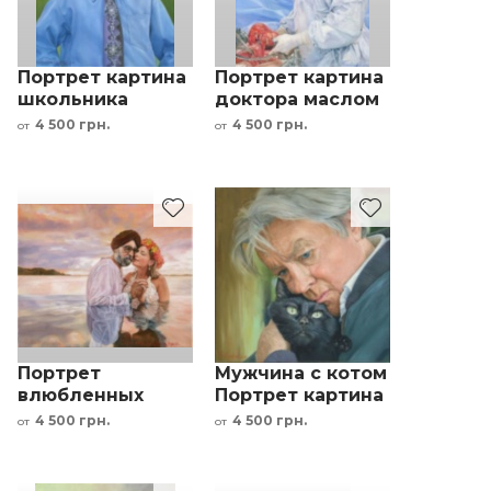
Портрет картина
Портрет картина
школьника
доктора маслом
маслом по фото
по фото картина
4 500 грн.
4 500 грн.
от
от
картина под
под заказ
заказ
Портрет
Мужчина с котом
влюбленных
Портрет картина
картина маслом
маслом по фото
4 500 грн.
4 500 грн.
от
от
по фото картина
картина под
под заказ
заказ