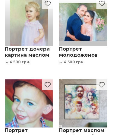
Портрет дочери
Портрет
картина маслом
молодоженов
по фото девочка
картина маслом
4 500 грн.
4 500 грн.
от
от
картина под
по фото
заказ
свадебный
подарок под
заказ
Портрет
Портрет маслом