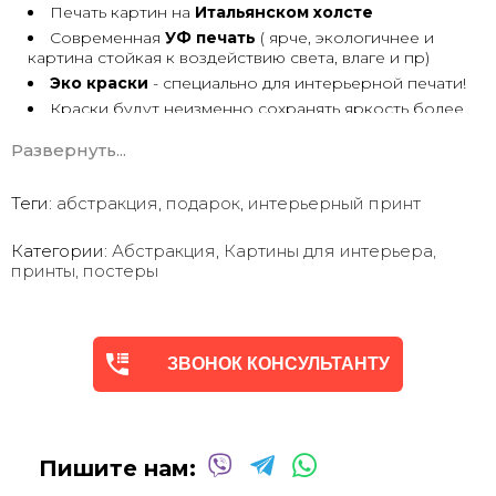
Печать картин на
Итальянском холсте
Современная
УФ печать
( ярче, экологичнее и
картина стойкая к воздействию света, влаге и пр)
Эко краски
- специально для интерьерной печати!
Краски будут неизменно сохранять яркость более
30 лет
Развернуть...
Возможна
дополнительная прорисовка картин
Маслом!
Поверх печатного изображения художник вручную
Теги:
абстракция
,
подарок
,
интерьерный принт
сделает обработку маслом/ акрилом некоторых
деталей - что придаст картине живой вид. И очень
Категории:
Абстракция
,
Картины для интерьера,
сэкономит вам стоимость, сравнимо с полностью
принты, постеры
ручной работой - картиной маслом.
Выбор размеров
холста - любой вариант.
На сайте представлены самые лучшие соотношения
размеров
Картины
печатаются для вас в день заказа.
ЗВОНОК КОНСУЛЬТАНТУ
Доставка к вам по всей Украине в течение 1-3 дн.
Вы можете выбрать изображение на сайте или
запросить подбор Картин от нашего Дизайнера под
ваш интерьер или под ваше желание. Мы предложим
Пишите нам:
индивидуальные варианты -
консультация
Бесплатно!