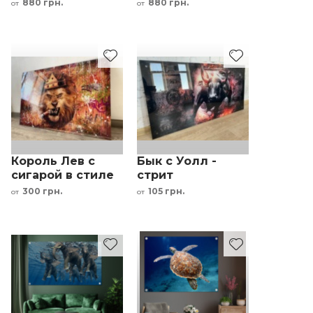
граффити
картина на
880 грн.
880 грн.
от
от
стекле
Король Лев с
Бык с Уолл -
сигарой в стиле
стрит
граффити
300 грн.
105 грн.
от
от