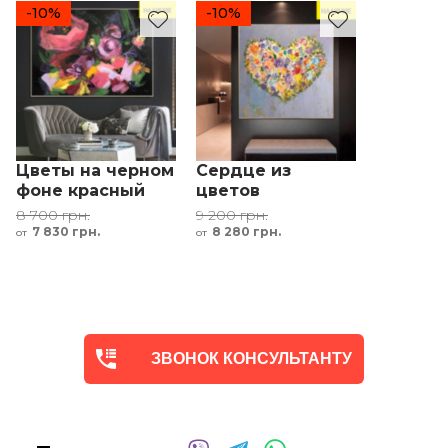
-10%
-10%
Цветы на черном
Сердце из
фоне красный
цветов
зелёный
современный
8 700 грн.
9 200 грн.
розовый
подарок
7 830 грн.
8 280 грн.
от
от
фиолетовый
любимой
половинке
ЗВОНОК КОНСУЛЬТАНТУ