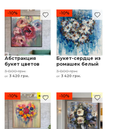
-10%
-10%
Абстракция
Букет-сердце из
букет цветов
ромашек белый
красный розовый
синий черный
3 800 грн.
3 800 грн.
3 420 грн.
3 420 грн.
от
от
-10%
-10%