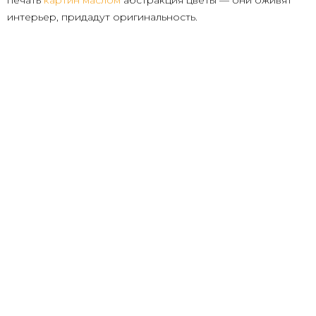
печать
картин маслом
абстракция цветы — они оживят
интерьер, придадут оригинальность.