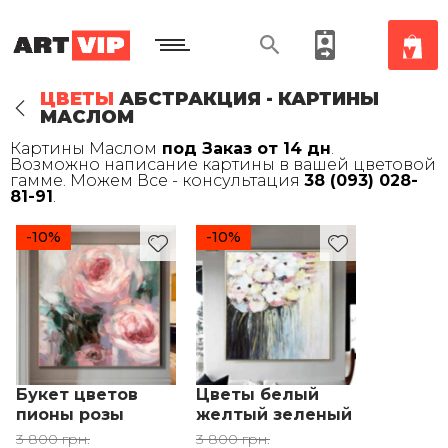
ЦВЕТЫ
АБСТРАКЦИЯ - КАРТИНЫ
МАСЛОМ
Картины Маслом
под Заказ от 14 дн
.
Возможно написание картины в вашей цветовой
гамме. Можем Все - консультация
38 (093) 028-
81-91
.
-10%
-10%
Букет цветов
Цветы белый
пионы розы
желтый зеленый
злёный розовый
розовый
3 800 грн.
3 800 грн.