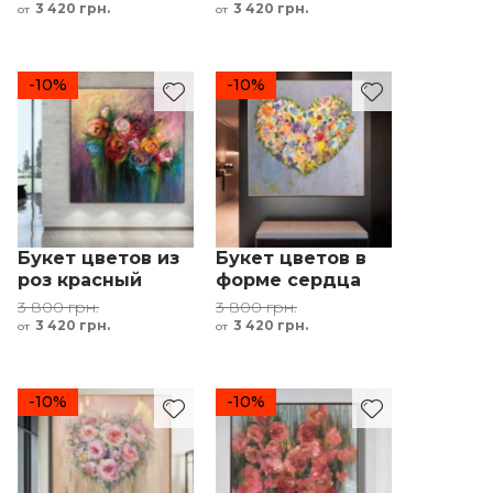
красный
3 420 грн.
3 420 грн.
от
от
-10%
-10%
Букет цветов из
Букет цветов в
роз красный
форме сердца
розовый
романтический
3 800 грн.
3 800 грн.
зелёный
подарок
3 420 грн.
3 420 грн.
от
от
-10%
-10%