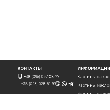
КОНТАКТЫ
ИНФОРМАЦИ
+38 (095) 097-08-77
Картины на хол
+38 (093) 028-81-91
Картины масло
Картины на сте
info@art-vip.com.ua
Фото на холсте