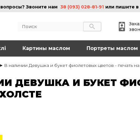
 вопросы? Звоните нам
38 (093) 028-81-91
или пишите в
Зака
зво
лі
АКТЫ
Картины маслом
ИНФОРМАЦИЯ
Портреты маслом
 (095) 097-08-77
О нас
➤ В наличии Девушка и букет фиолетовых цветов - печать на
Картины на холсте
 (093) 028-81-91
Картины маслом
ИИ ДЕВУШКА И БУКЕТ Ф
Картины на стекле
o@art-vip.com.ua
Цены
 ХОЛСТЕ
Доставка и возврат
Контакты
рес
Харьков, ул.
льная 32 (3 этаж),
Спортивная