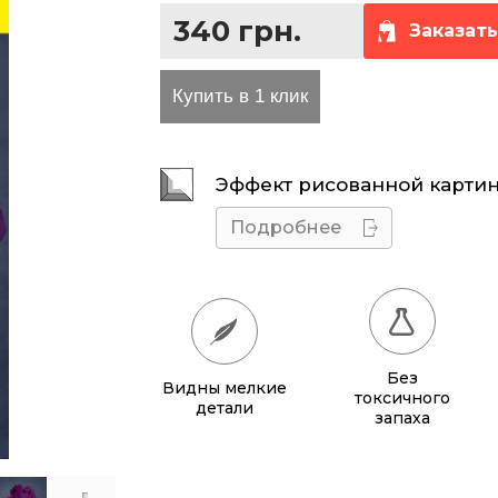
340 грн.
Заказать
та проезда
Эффект рисованной карти
Подробнее
Без
Видны мелкие
токсичного
детали
запаха