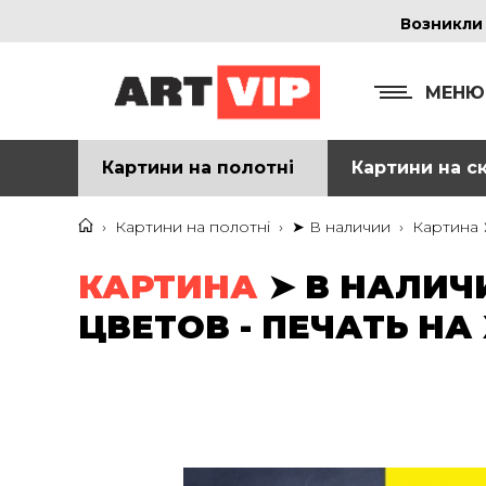
Возникли
МЕНЮ
Картини на полотні
Картини на ск
КОНТ
+38
›
Картини на полотні
›
➤ В наличии
›
Картина 
+38
КАРТИНА
➤ В НАЛИЧ
inf
ЦВЕТОВ - ПЕЧАТЬ НА
Ад
г. 
Смо
м. 