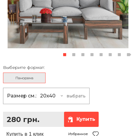
Выберите формат:
Панорама
Размер см.:
20x40
выбрать
20x40
280 грн.
20x50
335 грн.
280 грн.
Купить
20x60
385 грн.
25x50
375 грн.
Избранное