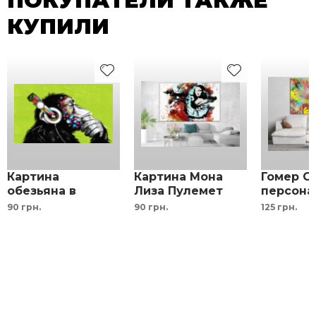
ПОКУПАТЕЛИ ТАКЖЕ
Дизайнер сделает монтаж по вашему фото чтобы вы
КУПИЛИ
были точно уверены в выборе.
Бесплатно!
Картина
Картина Мона
Гомер С
обезьяна в
Лиза Пулемет
персона
наушниках
интерьерная
мультф
90 грн.
90 грн.
125 грн.
зеленый
дизайнерская
принт в
салатовый фон