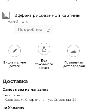
30x60
485 грн.
Эффект рисованной картины
30x90
680 грн.
+
540 грн.
40x80
735 грн.
Подробнее
40x100
885 грн.
40x120
800 грн.
50x100
1 030 грн.
Без
Видны мелкие
Правильная
токсичного
детали
цветопередача
50x120
930 грн.
запаха
60x130
1 130 грн.
Доставка
70x140
1 355 грн.
Самовывоз из магазина
Бесплатно
80x150
1 595 грн.
г.Харьков, м. Спортивная, ул. Смольная, 32
90x160
1 850 грн.
по Украине