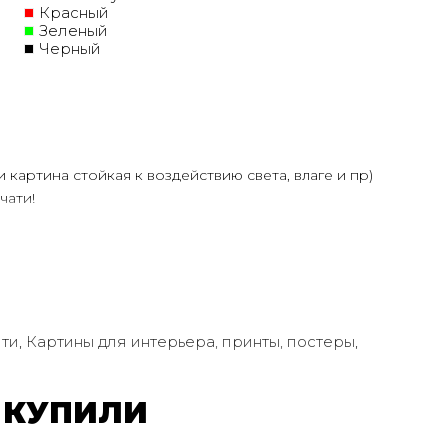
Красный
Зеленый
Черный
и картина стойкая к воздействию света, влаге и пр)
чати!
олее 30 лет
ртин Маслом!
ую сделает обработку маслом/ акрилом некоторых
ень сэкономит вам стоимость, сравнимо с полностью
ения размеров
ти
,
Картины для интерьера, принты, постеры
,
дн.
 КУПИЛИ
или запросить подбор Картин от нашего Дизайнера под
дложим индивидуальные варианты -
консультация