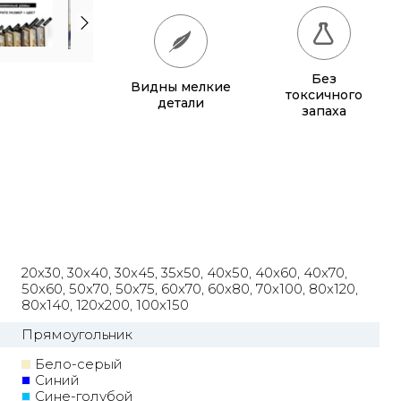
50x70
770 грн.
50x75
815 грн.
Без
Видны мелкие
60x70
880 грн.
токсичного
детали
запаха
60x80
980 грн.
70x100
1 320 грн.
80x120
1 315 грн.
80x140
1 500 грн.
20x30, 30x40, 30x45, 35x50, 40x50, 40x60, 40x70,
100x150
1 905 грн.
50x60, 50x70, 50x75, 60x70, 60x80, 70x100, 80x120,
80x140, 120x200, 100x150
120x200
2 855 грн.
Прямоугольник
Бело-серый
Синий
Сине-голубой