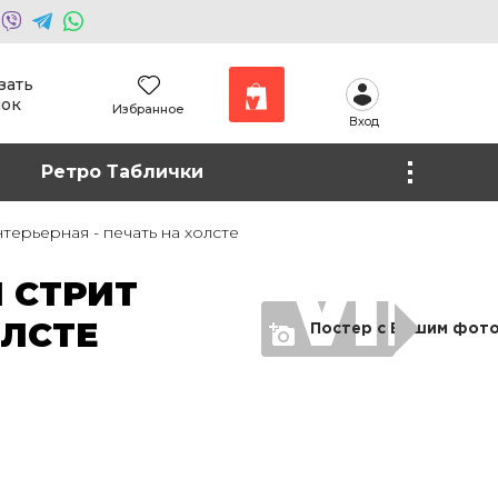
зать
нок
Избранное
Вход
Наши работы
Ретро Таблички
Фото на холсте
ерьерная - печать на холсте
 СТРИТ
ОЛСТЕ
Постер с Вашим фот