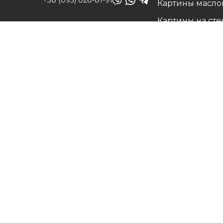
+38 (093) 028-81-91
Картины масло
Картины на сте
info@art-vip.com.ua
Фото на холсте
О нас
Адрес
Наши работы
г. Харьков, ул.
Белые холсты н
Смольная 32 (3 этаж),
подрамнике
м. Спортивная
Вопрос/Ответ
Карта проезда
Цены
Доставка и воз
Контакты
©
Art
Разработка интернет магазина
DL
Интер