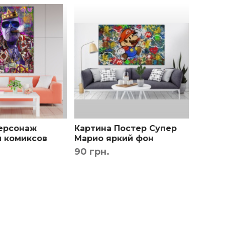
ерсонаж
Картина Постер Супер
Скруд
 комиксов
Марио яркий фон
деньг
терьерный
Интерьерная
мульт
90 грн.
295 г
для д