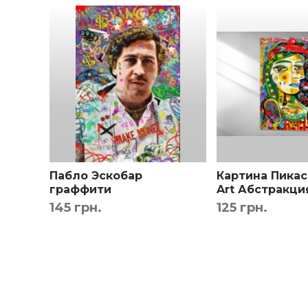
Сделаем
фото выбранной картины в вашем
Дизайнер сделает монтаж по вашему фото чтоб
Пабло Эскобар
Картина Пикас
граффити
Art Абстракци
мотивационный принт
145 грн.
125 грн.