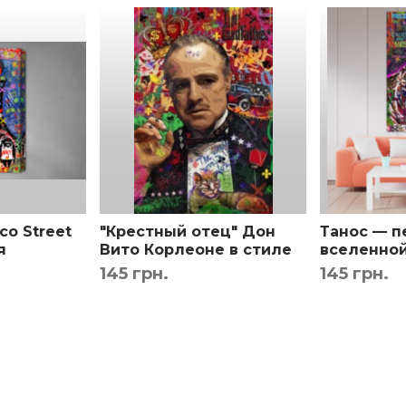
 интерьере.
ы вы были точно уверены в выборе.
Бесплатно!
со Street
"Крестный отец" Дон
Танос — п
я
Вито Корлеоне в стиле
вселенной
граффити
Marvel ин
145 грн.
145 грн.
принт