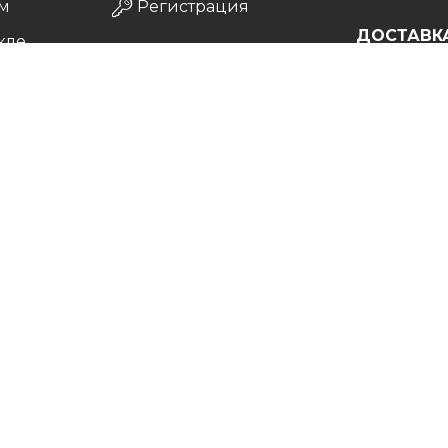
м
Регистрация
ДОСТАВК
кле
а
врат
Vip
. Все права защищены. 2011-2026.
нет галерея постеров, картин, репродукций, фотографий для современных