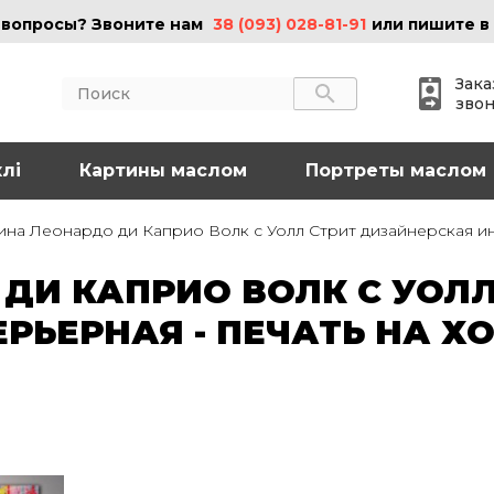
 вопросы? Звоните нам
38 (093) 028-81-91
или пишите в
Зака
зво
лі
АКТЫ
Картины маслом
ИНФОРМАЦИЯ
Портреты маслом
 (095) 097-08-77
О нас
ина Леонардо ди Каприо Волк с Уолл Стрит дизайнерская инт
Картины на холсте
 (093) 028-81-91
Картины маслом
ДИ КАПРИО ВОЛК С УОЛЛ
Картины на стекле
o@art-vip.com.ua
Цены
РЬЕРНАЯ - ПЕЧАТЬ НА Х
Доставка и возврат
Контакты
рес
Харьков, ул.
льная 32 (3 этаж),
Спортивная