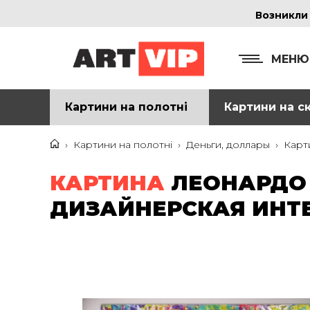
Возникли
МЕНЮ
Картини на полотні
Картини на ск
КОНТ
+38
›
Картини на полотні
›
Деньги, доллары
›
Карт
+38
КАРТИНА
ЛЕОНАРДО 
inf
ДИЗАЙНЕРСКАЯ ИНТЕ
Ад
г. 
Смо
м. 