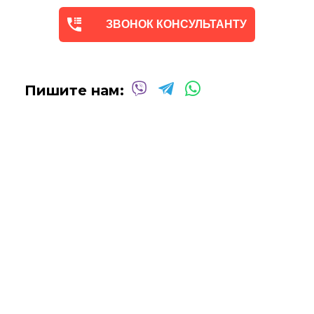
Квалифицированные и опытные художники используют
ЗВОНОК КОНСУЛЬТАНТУ
только профессиональные масляные и акриловые
краски
для создания потрясающих произведений,
которые выдержат испытание временем.
Сотрудничаем со многими
дизайнерами интерьеров
Пишите нам:
над оформлением
офисных помещений, ресторанов,
отелей, кафе
и т.д.
Мы будем рады создать для вас индивидуальную картину!
Вы можете связаться с нами для
получения бесплатной
консультации
, и мы сделаем все возможное, чтобы
воплотить ваши идеи в жизнь!