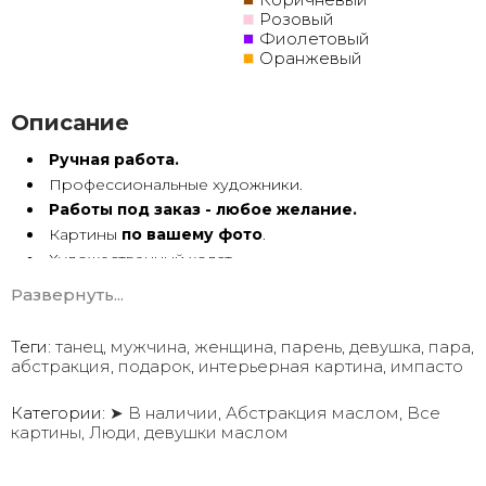
Розовый
Фиолетовый
Оранжевый
Описание
Ручная работа.
Профессиональные художники.
Работы под заказ - любое желание.
Картины
по вашему фото
.
Художественный холст.
Масло, акрил.
Развернуть...
Подрамник.
Теги:
танец
,
мужчина
,
женщина
,
парень
,
девушка
,
пара
,
Картины ручной работы имеют особую энергетику. Они
абстракция
,
подарок
,
интерьерная картина
,
импасто
с душой Долгие годы радуют глаз.
Мы предлагаем оригинальные произведения искусства
в
Категории:
➤ В наличии
,
Абстракция маслом
,
Все
картины
,
Люди, девушки маслом
различных техниках и стилях
, чтобы помочь вам
создать желаемую атмосферу в вашем доме или офисе.