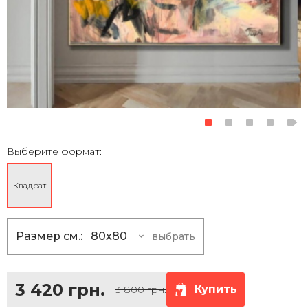
Выберите формат:
Квадрат
Размер см.:
80x80
выбрать
80x80
3 420 грн.
100x100
5 400 грн.
3 420 грн.
Купить
3 800 грн.
120x120
7 830 грн.