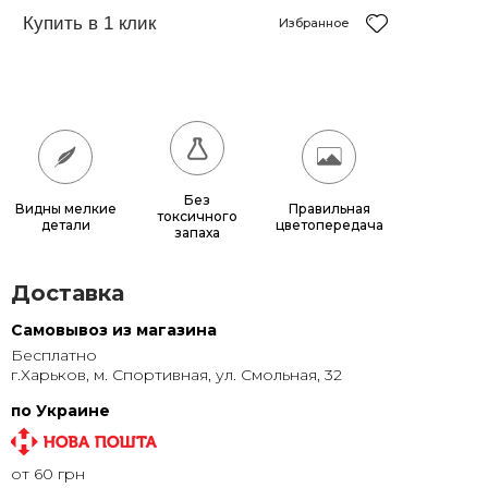
150x150
12 150 грн.
Избранное
180x180
17 640 грн.
200x200
21 600 грн.
Без
Видны мелкие
Правильная
токсичного
детали
цветопередача
запаха
Доставка
Самовывоз из магазина
Бесплатно
г.Харьков, м. Спортивная, ул. Смольная, 32
по Украине
от 60 грн