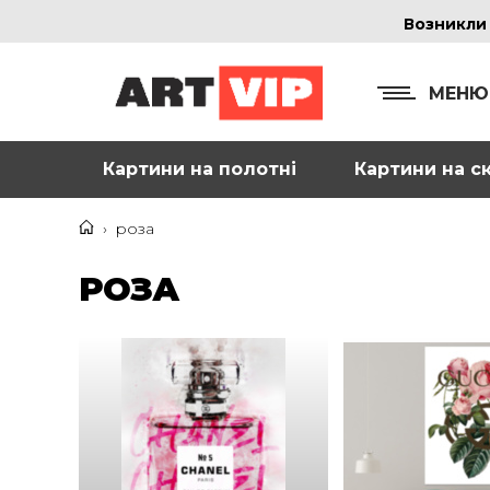
Возникли
МЕНЮ
Картини на полотні
Картини на ск
КОНТ
+38
›
роза
+38
РОЗА
inf
Ад
г. 
Смо
м. 