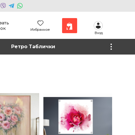
зать
нок
Избранное
Вход
Наши работы
Ретро Таблички
Фото на холсте