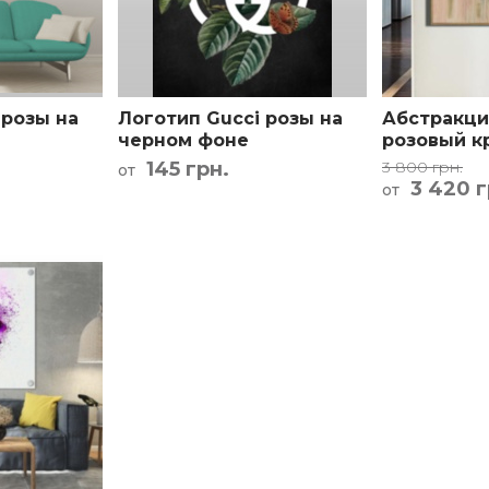
та проезда
 розы на
Логотип Gucci розы на
Абстракци
черном фоне
розовый к
145 грн.
3 800 грн.
от
3 420 г
от