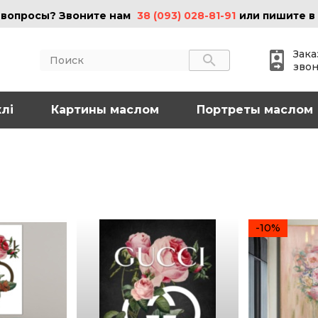
 вопросы? Звоните нам
38 (093) 028-81-91
или пишите в
Зака
зво
лі
АКТЫ
Картины маслом
ИНФОРМАЦИЯ
Портреты маслом
 (095) 097-08-77
О нас
Картины на холсте
 (093) 028-81-91
Картины маслом
Картины на стекле
o@art-vip.com.ua
Цены
Доставка и возврат
-10%
Контакты
рес
Харьков, ул.
льная 32 (3 этаж),
Спортивная