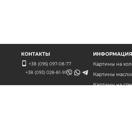
КОНТАКТЫ
ИНФОРМАЦИ
+38 (095) 097-08-77
Картины на хол
+38 (093) 028-81-91
Картины масло
Картины на сте
info@art-vip.com.ua
Фото на холсте
О нас
Адрес
Наши работы
г. Харьков, ул.
Белые холсты н
Смольная 32 (3 этаж),