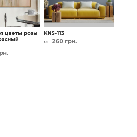
я цветы розы
KNS-113
расный
260 грн.
от
рн.