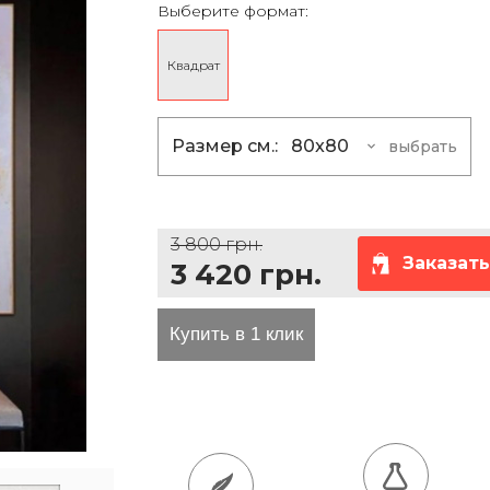
Выберите формат:
та проезда
Квадрат
Размер см.:
80x80
выбрать
80x80
3 420 грн
100x100
5 400 грн
3 800 грн.
120x120
7 830 грн
Заказать
3 420 грн.
150x150
12 150 гр
180x180
17 640 грн
200x200
21 600 грн