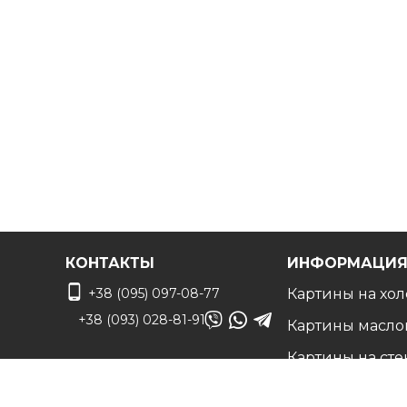
Вы можете связаться с нами для
получения беспл
чтобы воплотить ваши идеи в жизнь!
КОНТАКТЫ
ИНФОРМАЦИ
+38 (095) 097-08-77
Картины на хол
+38 (093) 028-81-91
Картины масло
Картины на сте
info@art-vip.com.ua
Фото на холсте