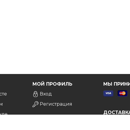
атной консультации
, и мы сделаем все возможное,
Я
МОЙ ПРОФИЛЬ
МЫ ПРИН
сте
Вход
м
Регистрация
ДОСТАВК
кле