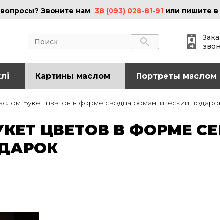
 вопросы? Звоните нам
38 (093) 028-81-91
или пишите в
Зака
зво
лі
АКТЫ
Картины маслом
ИНФОРМАЦИЯ
Портреты маслом
 (095) 097-08-77
О нас
аслом Букет цветов в форме сердца романтический подаро
Картины на холсте
 (093) 028-81-91
Картины маслом
КЕТ ЦВЕТОВ В ФОРМЕ С
Картины на стекле
o@art-vip.com.ua
Цены
ОДАРОК
Доставка и возврат
Контакты
рес
Харьков, ул.
льная 32 (3 этаж),
Спортивная