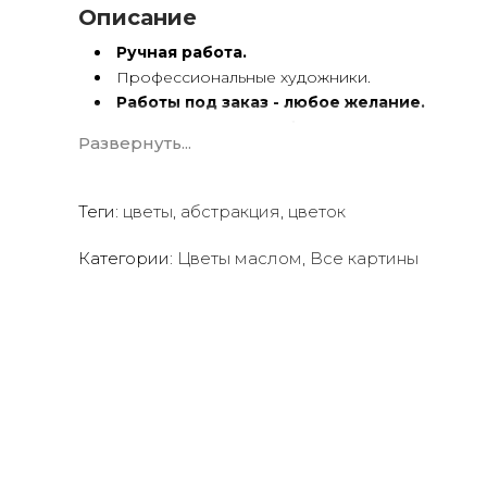
Описание
Ручная работа.
Профессиональные художники.
Работы под заказ - любое желание.
Картины
по вашему фото
.
Развернуть...
Художественный холст.
Масло, акрил.
Подрамник.
Теги:
цветы
,
абстракция
,
цветок
Картины ручной работы имеют особую энергетику.
Категории:
Цветы маслом
,
Все картины
Мы предлагаем оригинальные произведения искус
создать желаемую атмосферу в вашем доме или о
Квалифицированные и опытные художники испол
акриловые краски
для создания потрясающих пр
Сотрудничаем со многими
дизайнерами интерь
ресторанов, отелей, кафе
и т.д.
Мы будем рады создать для вас индивидуальную ка