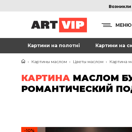
Возникли
МЕНЮ
Картини на полотні
Картини на ск
КОНТ
+38
›
Картины маслом
›
Цветы маслом
›
Картина м
+38
КАРТИНА
МАСЛОМ БУ
inf
РОМАНТИЧЕСКИЙ П
Ад
г. 
Смо
м. 
-10%