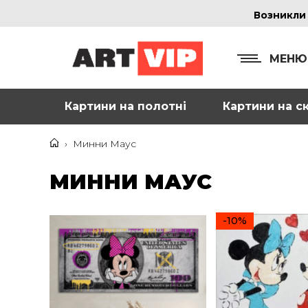
Возникли
МЕНЮ
Картини на полотні
Картини на ск
КОНТ
+38
›
Минни Маус
+38
МИННИ МАУС
inf
-10%
Ад
г. 
Смо
м. 