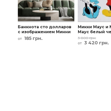
Кар
Банкнота сто долларов
Микки Маус и
с изображением Минни
Маус белый ч
Маус картина в детскую
красный желт
185 грн.
3 800 грн.
от
3 420 грн.
от