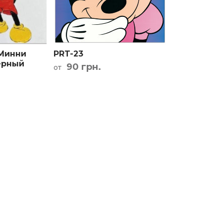
та проезда
 Минни
PRT-23
ерный
90 грн.
от
ый синий