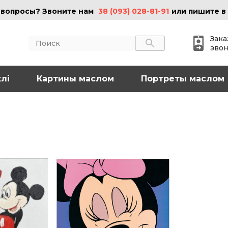
 вопросы? Звоните нам
38 (093) 028-81-91
или пишите в
Зака
зво
лі
АКТЫ
Картины маслом
ИНФОРМАЦИЯ
Портреты маслом
 (095) 097-08-77
О нас
Картины на холсте
 (093) 028-81-91
Картины маслом
Картины на стекле
o@art-vip.com.ua
Цены
Доставка и возврат
Контакты
рес
Харьков, ул.
льная 32 (3 этаж),
Спортивная