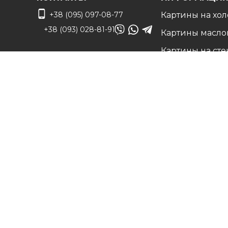
+38 (095) 097-08-77
Картины на хол
+38 (093) 028-81-91
Картины масло
Картины на сте
info@art-vip.com.ua
Фото на холсте
О нас
Адрес
Наши работы
г. Харьков, ул.
Белые холсты н
Смольная 32 (3 этаж),
подрамнике
м. Спортивная
Вопрос/Ответ
Карта проезда
Цены
Доставка и воз
Контакты