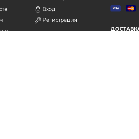
сте
Вход
м
Регистрация
ДОСТАВК
кле
а
врат