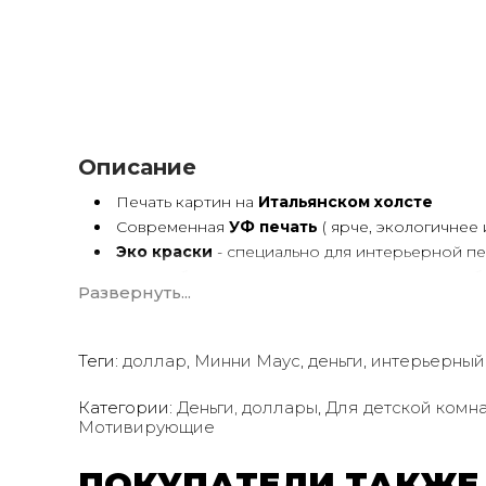
Описание
Печать картин на
Итальянском холсте
Современная
УФ печать
( ярче, экологичнее 
Эко краски
- специально для интерьерной пе
Краски будут неизменно сохранять яркость б
Развернуть...
Возможна
дополнительная прорисовка ка
Поверх печатного изображения художник вручн
деталей - что придаст картине живой вид. И оч
Теги:
ручной работой - картиной маслом.
доллар
,
Минни Маус
,
деньги
,
интерьерный
Выбор размеров
холста - любой вариант.
На сайте представлены самые лучшие соотнош
Категории:
Деньги, доллары
,
Для детской комн
Мотивирующие
Картины
печатаются для вас в день заказа.
Доставка к вам по всей Украине в течение 1-3 
ПОКУПАТЕЛИ ТАКЖЕ
Вы можете выбрать изображение на сайте 