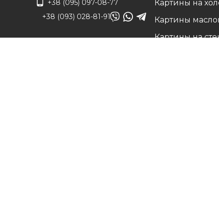
+38 (095) 097-08-77
Картины на хол
+38 (093) 028-81-91
Картины масло
Картины на сте
info@art-vip.com.ua
Фото на холсте
О нас
Адрес
Наши работы
г. Харьков, ул.
Белые холсты н
Смольная 32 (3 этаж),
подрамнике
м. Спортивная
Вопрос/Ответ
Карта проезда
Цены
Доставка и воз
Контакты
©
Art