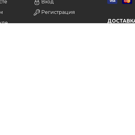
сте
Вход
м
Регистрация
ДОСТАВК
кле
а
врат
Vip
. Все права защищены. 2011-2026.