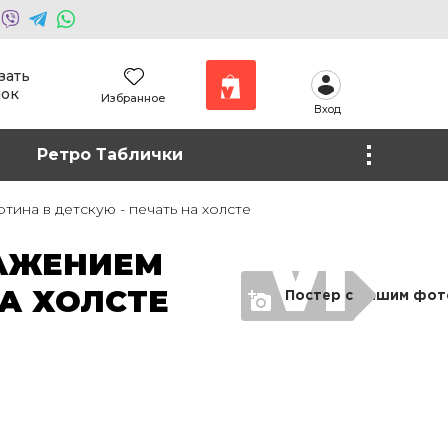
зать
нок
Избранное
Вход
Наши работы
Ретро Таблички
Фото на холсте
ина в детскую - печать на холсте
РАЖЕНИЕМ
А ХОЛСТЕ
Постер с Вашим фот