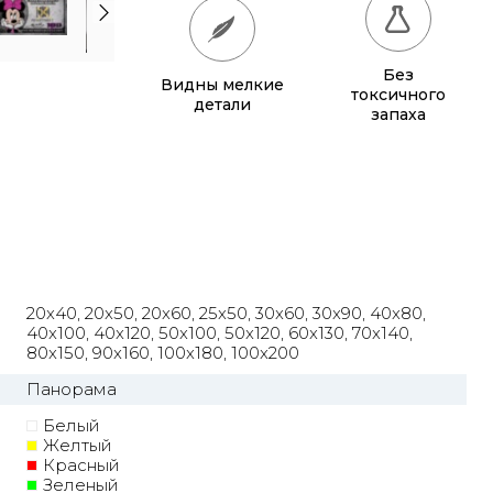
50x100
1 030 грн.
Без
Видны мелкие
50x120
930 грн.
токсичного
детали
запаха
60x130
1 130 грн.
70x140
1 355 грн.
80x150
1 595 грн.
90x160
1 850 грн.
20x40, 20x50, 20x60, 25x50, 30x60, 30x90, 40x80,
100x180
2 235 грн.
40x100, 40x120, 50x100, 50x120, 60x130, 70x140,
80x150, 90x160, 100x180, 100x200
100x200
2 460 грн.
Панорама
Белый
Желтый
Красный
Зеленый