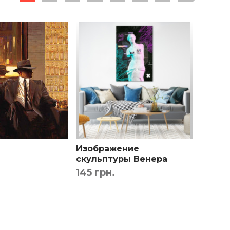
Изображение
KTH-2
скульптуры Венера
90 гр
Милосская
145 грн.