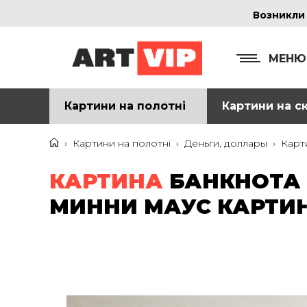
Возникли
МЕНЮ
Картини на полотні
Картини на ск
КОНТ
+38
›
Картини на полотні
›
Деньги, доллары
›
Карт
+38
КАРТИНА
БАНКНОТА 
inf
МИННИ МАУС КАРТИН
Ад
г. 
Смо
м. 