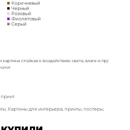
Коричневый
Черный
Розовый
Фиолетовый
Серый
и картина стойкая к воздействию света, влаге и пр)
чати!
олее 30 лет
ртин Маслом!
ую сделает обработку маслом/ акрилом некоторых
ень сэкономит вам стоимость, сравнимо с полностью
 принт
ения размеров
аты
,
Картины для интерьера, принты, постеры
,
дн.
 КУПИЛИ
или запросить подбор Картин от нашего Дизайнера под