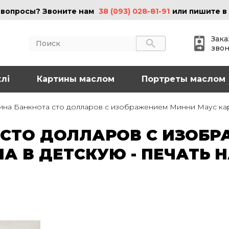
 вопросы? Звоните нам
38 (093) 028-81-91
или пишите в
Зака
зво
лі
АКТЫ
Картины маслом
ИНФОРМАЦИЯ
Портреты маслом
 (095) 097-08-77
О нас
ина Банкнота сто долларов с изображением Минни Маус карт
Картины на холсте
 (093) 028-81-91
Картины маслом
СТО ДОЛЛАРОВ С ИЗОБ
Картины на стекле
o@art-vip.com.ua
Цены
А В ДЕТСКУЮ - ПЕЧАТЬ Н
Доставка и возврат
Контакты
рес
Харьков, ул.
льная 32 (3 этаж),
Спортивная