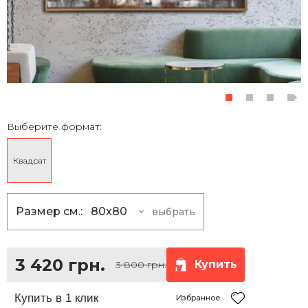
Выберите формат:
Квадрат
Размер см.:
80x80
выбрать
80x80
3 420 грн.
100x100
5 400 грн.
3 420 грн.
Купить
3 800 грн.
120x120
7 830 грн.
150x150
12 150 грн.
Избранное