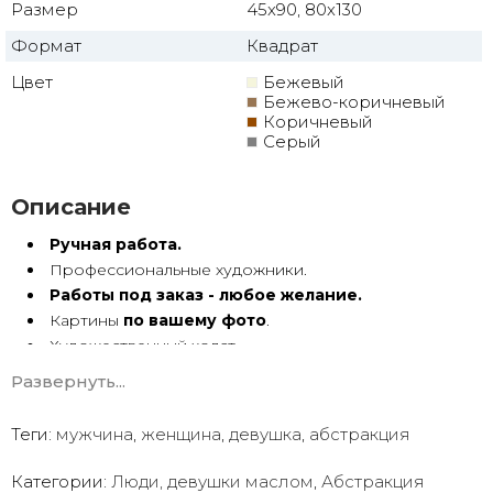
Размер
45x90, 80x130
Формат
Квадрат
Цвет
Бежевый
Бежево-коричневый
Коричневый
Серый
Описание
Ручная работа.
Профессиональные художники.
Работы под заказ - любое желание.
Картины
по вашему фото
.
Художественный холст.
Масло, акрил.
Развернуть...
Подрамник.
Теги:
мужчина
,
женщина
,
девушка
,
абстракция
Картины ручной работы имеют особую энергетику. Они
с душой Долгие годы радуют глаз.
Категории:
Люди, девушки маслом
,
Абстракция