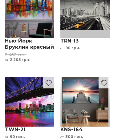
Нью-Йорк
TRN-13
Бруклин красный
90 грн.
от
желтый зеленый
2 450 грн.
синий
2 205 грн.
от
TWN-21
KNS-164
90 грн.
300 грн.
от
от