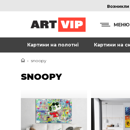
Возникли
МЕНЮ
Картини на полотні
Картини на ск
КОНТ
+38
›
snoopy
+38
SNOOPY
inf
Ад
г. 
Смо
м. 