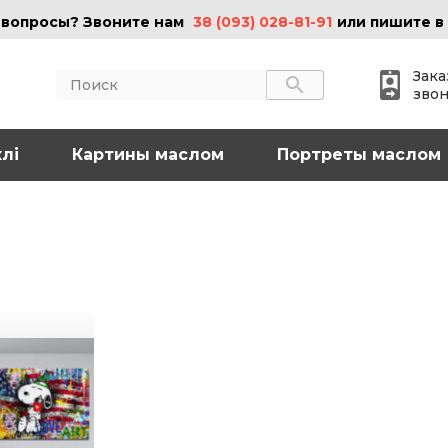
 вопросы? Звоните нам
38 (093) 028-81-91
или пишите в
Зака
зво
лі
АКТЫ
Картины маслом
ИНФОРМАЦИЯ
Портреты маслом
 (095) 097-08-77
О нас
Картины на холсте
 (093) 028-81-91
Картины маслом
Картины на стекле
o@art-vip.com.ua
Цены
Доставка и возврат
Контакты
рес
Харьков, ул.
льная 32 (3 этаж),
Спортивная