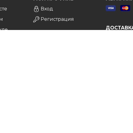
сте
Вход
м
Регистрация
ДОСТАВК
кле
а
врат