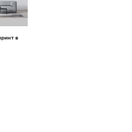
та проезда
принт в