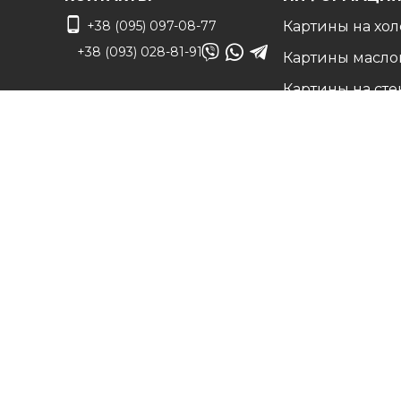
+38 (095) 097-08-77
Картины на хол
+38 (093) 028-81-91
Картины масло
Картины на сте
info@art-vip.com.ua
Фото на холсте
О нас
Адрес
Наши работы
г. Харьков, ул.
Белые холсты н
Смольная 32 (3 этаж),
подрамнике
м. Спортивная
Вопрос/Ответ
Карта проезда
Цены
Доставка и воз
Контакты