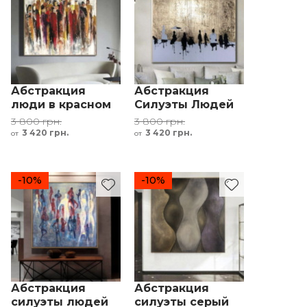
Абстракция
Абстракция
люди в красном
Силуэты Людей
коричневый
Золотой Белый
3 800 грн.
3 800 грн.
желтый
Черный
3 420 грн.
3 420 грн.
от
от
-10%
-10%
Абстракция
Абстракция
силуэты людей
силуэты серый