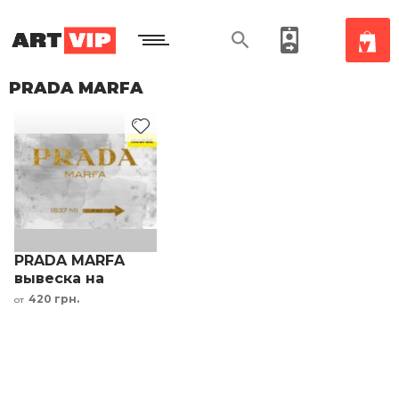
PRADA MARFA
PRADA MARFA
вывеска на
стекле бренд
420 грн.
от