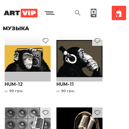
МУЗЫКА
HUM-12
HUM-11
90 грн.
90 грн.
от
от