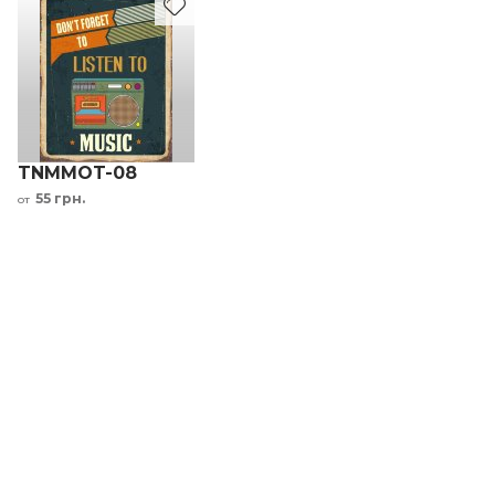
TNMMOT-08
55 грн.
от