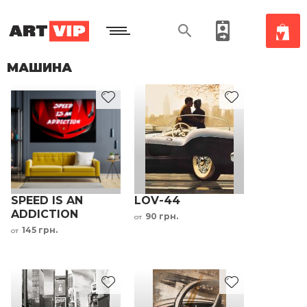
МАШИНА
SPEED IS AN
LOV-44
ADDICTION
90 грн.
от
мотивационная
145 грн.
от
надпись