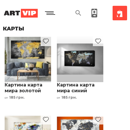
КАРТЫ
Картина карта
Картина карта
мира золотой
мира синий
серый черный
коричневый на
185 грн.
185 грн.
от
от
интерьерный
черном фоне
принт
интерьерный
принт