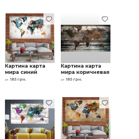
зеленый серый
белый серый
интерьерный
интерьерный
принт
принт
Картина карта
Картина карта
мира синий
мира коричневая
оранжевый
интерьерный
185 грн.
185 грн.
от
от
белый серый
принт
интерьерный
принт