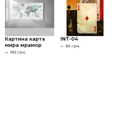
Картина карта
INT-04
мира мрамор
90 грн.
от
серый зелёный
185 грн.
от
интерьерный
принт