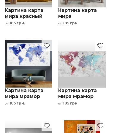
Картина карта
Картина карта
мира красный
мира
желтый зелёный
коричневый
185 грн.
185 грн.
от
от
интерьерный
желтый синий
принт
интерьерный
принт
Картина карта
Картина карта
мира мрамор
мира мрамор
фиолетовый
фиолетовый
185 грн.
185 грн.
от
от
золотой
красный золотой
интерьерный
интерьерный
принт
принт