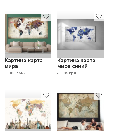
интерьерный
интерьерный
принт
принт
Картина карта
Картина карта
мира
мира синий
коричневый
желтый
185 грн.
185 грн.
от
от
фиолетовый
интерьерный
зеленый
принт
интерьерный
принт