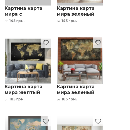
Картина карта
Картина карта
мира с
мира зеленый
достопримечательностями
серый
145 грн.
145 грн.
от
от
белый желтый
коричневый
оранжевый
интерьерный
принт
Картина карта
Картина карта
мира желтый
мира зеленый
черный
черный
185 грн.
185 грн.
от
от
интерьерный
коричневый
принт
интерьерный
принт