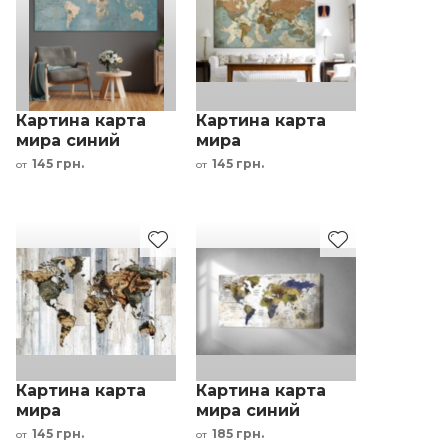
Картина карта
Картина карта
мира синий
мира
бежевый
коричневый
145 грн.
145 грн.
от
от
интерьерный
зеленый серый
принт
интерьерный
принт
Картина карта
Картина карта
мира
мира синий
коричневый
коричневый
145 грн.
185 грн.
от
от