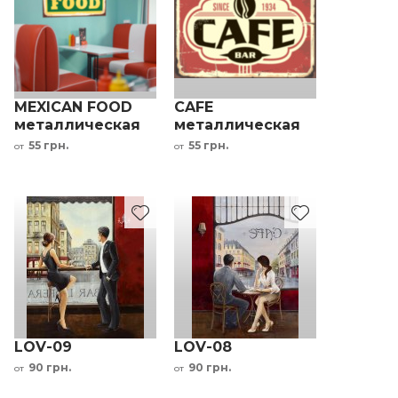
MEXICAN FOOD
CAFE
металлическая
металлическая
табличка в
табличка для
55 грн.
55 грн.
от
от
ресторан
кафе красный
черный
LOV-09
LOV-08
90 грн.
90 грн.
от
от