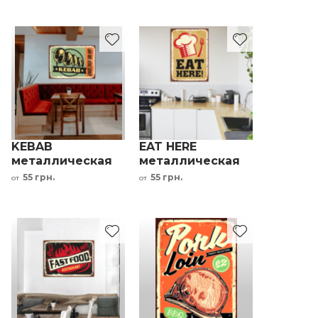
KEBAB
EAT HERE
металлическая
металлическая
табличка для
табличка в
55 грн.
55 грн.
от
от
шашлычной
ресторан