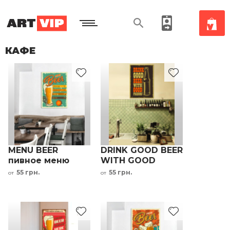
КАФЕ
MENU BEER
DRINK GOOD BEER
пивное меню
WITH GOOD
металлическая
FRIENDS декор в
55 грн.
55 грн.
от
от
табличка декор
ресторан кафе