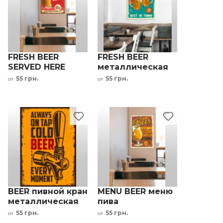
FRESH BEER
FRESH BEER
SERVED HERE
металлическая
металлическая
табличка в
55 грн.
55 грн.
от
от
табличка в
ресторан
ресторан
пивоварню
пивоварню
BEER пивной кран
MENU BEER меню
металлическая
пива
табличка для
металлическая
55 грн.
55 грн.
от
от
бармена
табличка в кафе