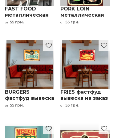
FAST FOOD
PORK LOIN
металлическая
металлическая
табличка для
табличка для
55 грн.
55 грн.
от
от
ресторана
ресторана
BURGERS
FRIES фастфуд
фастфуд вывеска
вывеска на заказ
на заказ
55 грн.
55 грн.
от
от