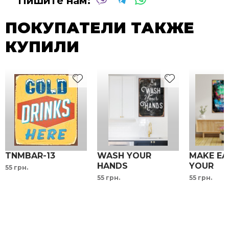
Пишите нам:
ПОКУПАТЕЛИ ТАКЖЕ
КУПИЛИ
TNMBAR-13
WASH YOUR
MAKE EA
HANDS
YOUR
55 грн.
металлическая
MASTERP
55 грн.
55 грн.
табличка на
мотивац
кухню в ванную
надпись
металл