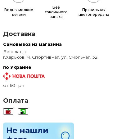
50x70
630 грн.
Без
Видны мелкие
Правильная
токсичного
детали
цветопередача
запаха
60x80
865 грн.
70x80
1 000 грн.
Доставка
Самовывоз из магазина
Бесплатно
г.Харьков, м. Спортивная, ул. Смольная, 32
по Украине
от 60 грн
Оплата
Не нашли