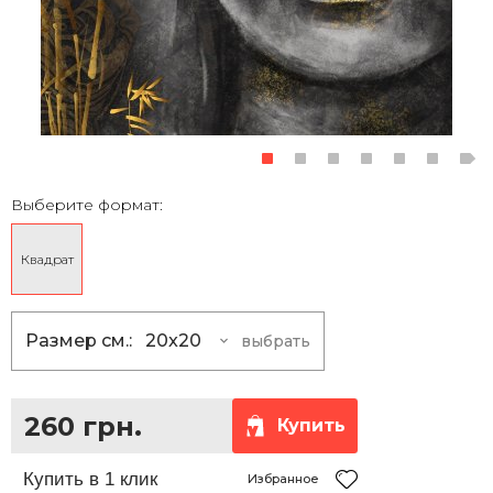
Выберите формат:
Квадрат
Размер см.:
20x20
выбрать
20x20
260 грн.
30x30
370 грн.
260 грн.
Купить
40x40
510 грн.
50x50
690 грн.
Избранное