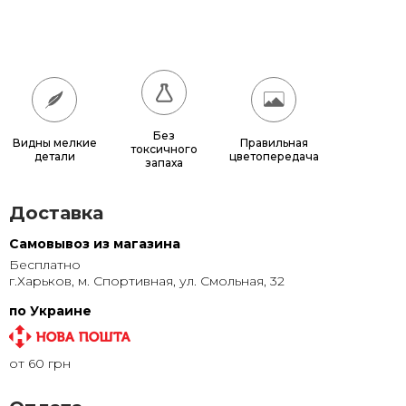
60x60
900 грн.
70x70
1 150 грн.
80x80
1 440 грн.
90x90
1 760 грн.
Без
Видны мелкие
Правильная
токсичного
детали
цветопередача
запаха
100x100
2 100 грн.
Доставка
Самовывоз из магазина
Бесплатно
г.Харьков, м. Спортивная, ул. Смольная, 32
по Украине
от 60 грн