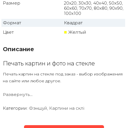
Размер
20x20, 30x30, 40x40, 50x50,
60x60, 70x70, 80x80, 90x90,
100x100
Формат
Квадрат
Цвет
Желтый
Описание
Печать картин и фото на стекле
Печать картин на стекле под заказ - выбор изображения
на сайте или любое другое.
Есть печать на стекле по вашему фото с дизайнерской
Развернуть...
обработкой.
Закаленное стекло
Категории:
Фэншуй
,
Картини на склі
УФ печать ( что намного лучше чем картины
с полипропиленовой печатной пленкой)