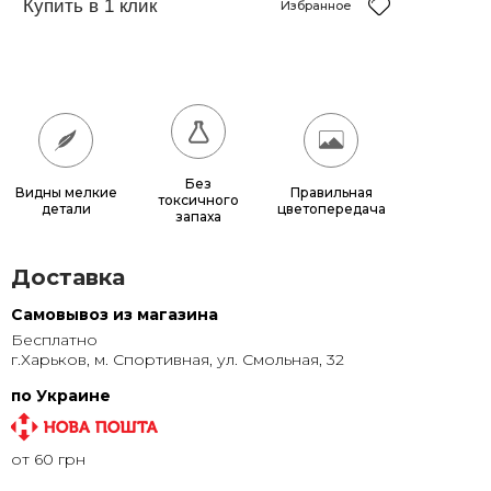
150x150
12 150 грн.
Избранное
180x180
17 640 грн.
200x200
21 600 грн.
Без
Видны мелкие
Правильная
токсичного
детали
цветопередача
запаха
Доставка
Самовывоз из магазина
Бесплатно
г.Харьков, м. Спортивная, ул. Смольная, 32
по Украине
от 60 грн