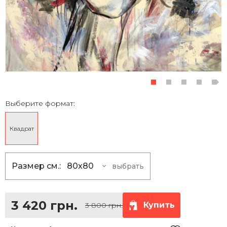
Выберите формат:
Квадрат
Размер см.:
80x80
выбрать
80x80
3 420 грн.
100x100
5 400 грн.
3 420 грн.
Купить
3 800 грн.
120x120
7 830 грн.