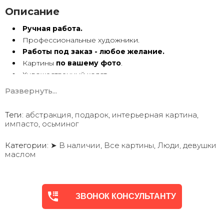
Описание
Ручная работа.
Профессиональные художники.
Работы под заказ - любое желание.
Картины
по вашему фото
.
Художественный холст.
Масло, акрил.
Развернуть...
Подрамник.
Теги:
абстракция
,
подарок
,
интерьерная картина
,
Картины ручной работы имеют особую энергетику. Они
импасто
,
осьминог
с душой Долгие годы радуют глаз.
Мы предлагаем оригинальные произведения искусства
в
Категории:
➤ В наличии
,
Все картины
,
Люди, девушки
маслом
различных техниках и стилях
, чтобы помочь вам
создать желаемую атмосферу в вашем доме или офисе.
Квалифицированные и опытные художники используют
ЗВОНОК КОНСУЛЬТАНТУ
только профессиональные масляные и акриловые
краски
для создания потрясающих произведений,
которые выдержат испытание временем.