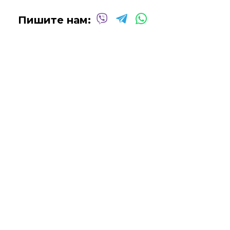
Сотрудничаем со многими
дизайнерами интерьеров
Пишите нам:
над оформлением
офисных помещений, ресторанов,
отелей, кафе
и т.д.
Мы будем рады создать для вас индивидуальную картину!
Вы можете связаться с нами для
получения бесплатной
консультации
, и мы сделаем все возможное, чтобы
воплотить ваши идеи в жизнь!