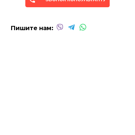
только профессиональные масляные и акриловые
краски
для создания потрясающих произведений,
которые выдержат испытание временем.
Сотрудничаем со многими
дизайнерами интерьеров
Пишите нам:
над оформлением
офисных помещений, ресторанов,
отелей, кафе
и т.д.
Мы будем рады создать для вас индивидуальную картину!
Вы можете связаться с нами для
получения бесплатной
консультации
, и мы сделаем все возможное, чтобы
воплотить ваши идеи в жизнь!