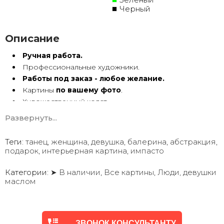
Черный
Описание
Ручная работа.
Профессиональные художники.
Работы под заказ - любое желание.
Картины
по вашему фото
.
Художественный холст.
Масло, акрил.
Развернуть...
Подрамник.
Теги:
танец
,
женщина
,
девушка
,
балерина
,
абстракция
,
Картины ручной работы имеют особую энергетику. Они
подарок
,
интерьерная картина
,
импасто
с душой Долгие годы радуют глаз.
Мы предлагаем оригинальные произведения искусства
в
Категории:
➤ В наличии
,
Все картины
,
Люди, девушки
маслом
различных техниках и стилях
, чтобы помочь вам
создать желаемую атмосферу в вашем доме или офисе.
Квалифицированные и опытные художники используют
ЗВОНОК КОНСУЛЬТАНТУ