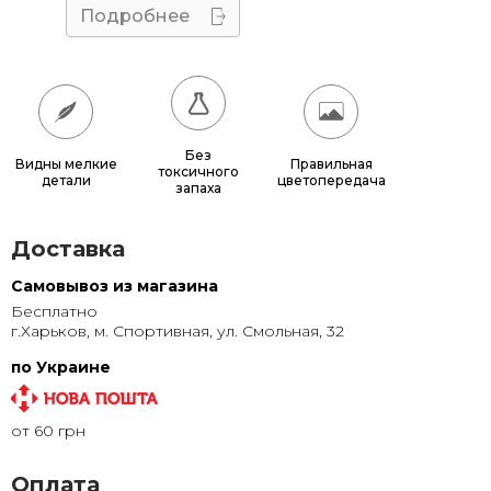
40x70
660 грн.
Подробнее
50x60
680 грн.
50x70
770 грн.
50x75
815 грн.
Без
Видны мелкие
Правильная
токсичного
детали
цветопередача
60x70
880 грн.
запаха
60x80
980 грн.
Доставка
70x100
1 320 грн.
Самовывоз из магазина
Бесплатно
80x120
1 315 грн.
г.Харьков, м. Спортивная, ул. Смольная, 32
80x140
1 500 грн.
по Украине
100x150
1 905 грн.
от 60 грн
120x200
2 855 грн.
Оплата