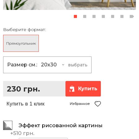
Выберите формат:
Прямоугольник
Размер см.:
20x30
выбрать
20x30
230 грн.
30x40
355 грн.
230 грн.
Купить
30x45
390 грн.
35x50
465 грн.
Избранное
40x50
510 грн.
Эффект рисованной картины
40x60
585 грн.
+
510 грн.