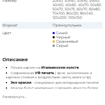
Размер
20x30, 30x40, 30x45, 35x50,
40x50, 40x60, 40x70, 50x60,
50x70, 50x75, 60x70, 60x80,
70x100, 80x120, 80x140,
120x200, 100x150
Формат
Прямоугольник
Цвет
Синий
Черный
Оранжевый
Серый
Описание
Печать картин на
Итальянском холсте
Современная
УФ печать
( ярче, экологичнее и
картина стойкая к воздействию света, влаге и пр)
Эко краски
- специально для интерьерной печати!
Краски будут неизменно сохранять яркость более
30 лет
Развернуть...
Возможна
дополнительная прорисовка картин
Маслом!