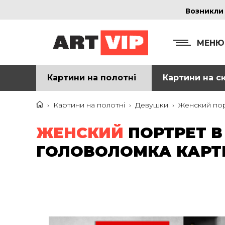
Возникли
МЕНЮ
Картини на полотні
Картини на ск
КОНТ
+38
›
Картини на полотні
›
Девушки
›
Женский пор
+38
ЖЕНСКИЙ
ПОРТРЕТ В
inf
ГОЛОВОЛОМКА КАРТИ
Ад
г. 
Смо
м. 