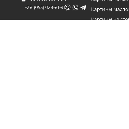
+38 (093) 028-81-91
Картины масло
Картины на сте
info@art-vip.com.ua
Фото на холсте
О нас
Адрес
Наши работы
г. Харьков, ул.
Белые холсты н
Смольная 32 (3 этаж),
подрамнике
м. Спортивная
Вопрос/Ответ
Карта проезда
Цены
Доставка и воз
Контакты
©
Art
Разработка интернет магазина
DL
Интер