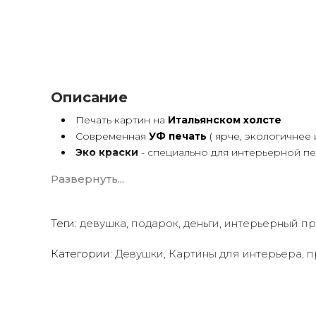
Описание
Печать картин на
Итальянском холсте
Современная
УФ печать
( ярче, экологичнее 
Эко краски
- специально для интерьерной пе
Краски будут неизменно сохранять яркость б
Развернуть...
Возможна
дополнительная прорисовка ка
Поверх печатного изображения художник вручн
деталей - что придаст картине живой вид. И оч
Теги:
ручной работой - картиной маслом.
девушка
,
подарок
,
деньги
,
интерьерный пр
Выбор размеров
холста - любой вариант.
На сайте представлены самые лучшие соотнош
Категории:
Девушки
,
Картины для интерьера, п
Картины
печатаются для вас в день заказа.
Доставка к вам по всей Украине в течение 1-3 
Вы можете выбрать изображение на сайте 
ваш интерьер или под ваше желание. Мы пре