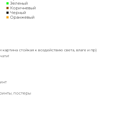
Зеленый
Коричневый
Черный
Оранжевый
и картина стойкая к воздействию света, влаге и пр)
чати!
олее 30 лет
ртин Маслом!
ую сделает обработку маслом/ акрилом некоторых
ень сэкономит вам стоимость, сравнимо с полностью
инт
ения размеров
ринты, постеры
дн.
или запросить подбор Картин от нашего Дизайнера под
дложим индивидуальные варианты -
консультация