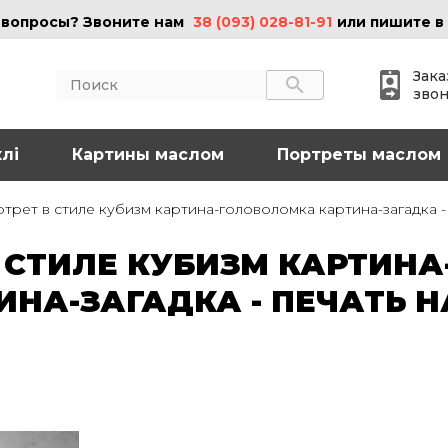
 вопросы? Звоните нам
38 (093) 028-81-91
или пишите в
Зака
зво
лі
АКТЫ
Картины маслом
ИНФОРМАЦИЯ
Портреты маслом
 (095) 097-08-77
О нас
трет в стиле кубизм картина-головоломка картина-загадка - 
Картины на холсте
 (093) 028-81-91
Картины маслом
 СТИЛЕ КУБИЗМ КАРТИНА
Картины на стекле
o@art-vip.com.ua
Цены
НА-ЗАГАДКА - ПЕЧАТЬ Н
Доставка и возврат
Контакты
рес
Харьков, ул.
льная 32 (3 этаж),
Спортивная