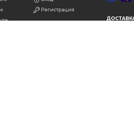
м
Регистрация
ДОСТАВК
кле
а
врат
Vip
. Все права защищены. 2011-2026.
нет галерея постеров, картин, репродукций, фотографий для современных