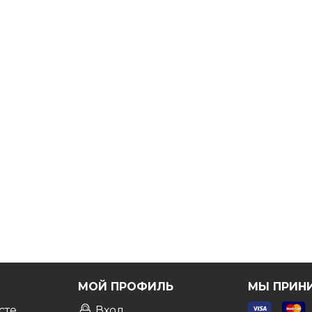
 интерьере.
ы вы были точно уверены в выборе.
Бесплатно!
Я
МОЙ ПРОФИЛЬ
МЫ ПРИН
сте
Вход