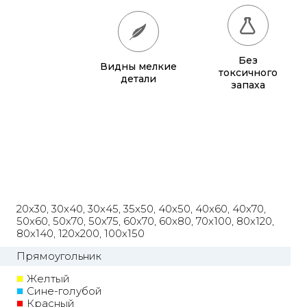
50x70
770 грн.
50x75
815 грн.
Без
Видны мелкие
60x70
880 грн.
токсичного
детали
запаха
60x80
980 грн.
70x100
1 320 грн.
80x120
1 315 грн.
80x140
1 500 грн.
20x30, 30x40, 30x45, 35x50, 40x50, 40x60, 40x70,
100x150
1 905 грн.
50x60, 50x70, 50x75, 60x70, 60x80, 70x100, 80x120,
80x140, 120x200, 100x150
120x200
2 855 грн.
Прямоугольник
Желтый
Сине-голубой
Красный