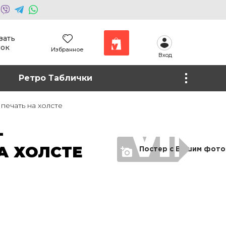
зать
нок
Избранное
Вход
Наши работы
Ретро Таблички
Фото на холсте
печать на холсте
-
А ХОЛСТЕ
Постер с Вашим фото