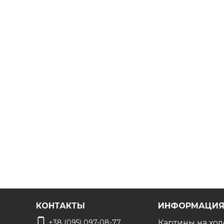
Бесплатно!
Сделаем
фото выбранной картины в вашем
Дизайнер сделает монтаж по вашему фото чтоб
КОНТАКТЫ
ИНФОРМАЦИ
+38 (095) 097-08-77
Картины на хол