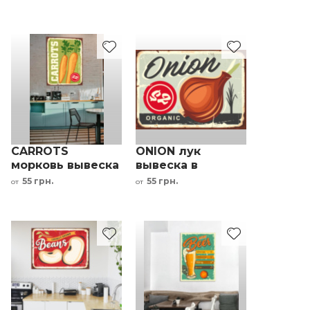
CARROTS
ONION лук
морковь вывеска
вывеска в
в овощной
овощной магазин
55 грн.
55 грн.
от
от
магазин