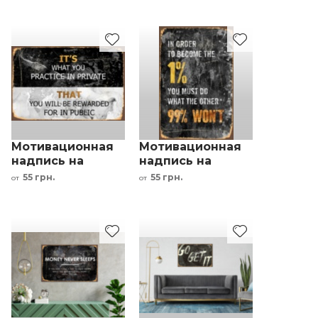
металле черный
белый
Мотивационная
Мотивационная
надпись на
надпись на
металле желтый
металле черный
55 грн.
55 грн.
от
от
черный белый
белый серый
серый мрамор
желтый