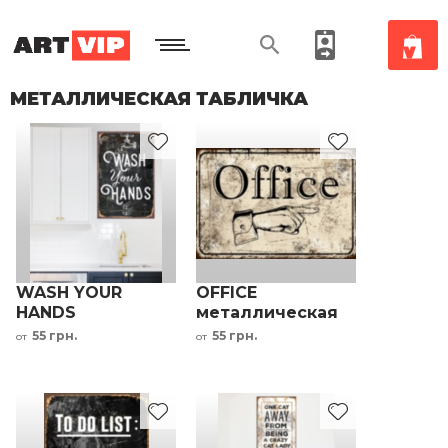
МЕТАЛЛИЧЕСКАЯ ТАБЛИЧКА
WASH YOUR
OFFICE
HANDS
металлическая
металлическая
табличка в офис
55 грн.
55 грн.
от
от
табличка на
кухню в ванную