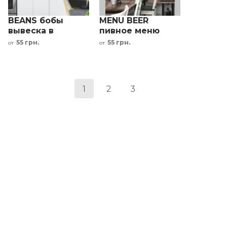
BEANS бобы
MENU BEER
вывеска в
пивное меню
магазин овощей
металлическая
55 грн.
55 грн.
от
от
табличка декор
1
2
3