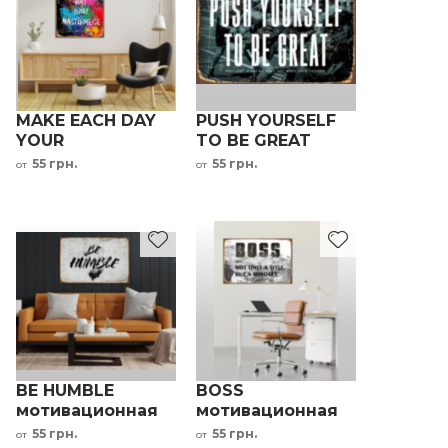
MAKE EACH DAY
PUSH YOURSELF
YOUR
TO BE GREAT
MASTERPIECE
мотивационная
55 грн.
55 грн.
от
от
мотивационная
надпись на
надпись на
металле
металле
BE HUMBLE
BOSS
мотивационная
мотивационная
надпись на
надпись на
55 грн.
55 грн.
от
от