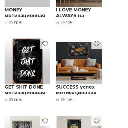
MONEY
I LOVE MONEY
мотивационная
ALWAYS на
надпись на
металле
55 грн.
55 грн.
от
от
металле желтый
красный черный
черный серый
белый серый
белый
GET SHIT DONE
SUCCESS успех
мотивационная
мотивационная
надпись на
надпись на
55 грн.
55 грн.
от
от
металле черный
металле черный
белый
оранжевый