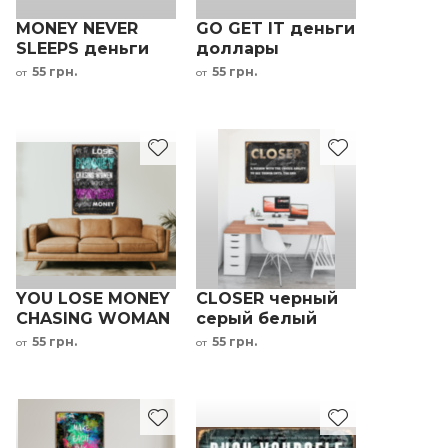
MONEY NEVER
GO GET IT деньги
SLEEPS деньги
доллары
мотивационная
мотивационная
55 грн.
55 грн.
от
от
надпись на
надпись на
металле
металле
YOU LOSE MONEY
CLOSER черный
CHASING WOMAN
серый белый
мотивационная
мотивационная
55 грн.
55 грн.
от
от
надпись на
надпись на
металле
металле