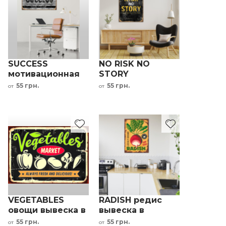
SUCCESS
NO RISK NO
мотивационная
STORY
надпись на
мотивационная
55 грн.
55 грн.
от
от
металле
надпись
гравировка на
металле
VEGETABLES
RADISH редис
овощи вывеска в
вывеска в
магазин овощей
магазин овощей
55 грн.
55 грн.
от
от