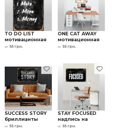
TO DO LIST
ONE CAT AWAY
мотивационная
мотивационная
надпись черный
надпись черный
55 грн.
55 грн.
от
от
белый
золотой
бежевый
SUCCESS STORY
STAY FOCUSED
бриллианты
надпись на
мотивационная
металле черный
55 грн.
55 грн.
от
от
надпись на
белый серый