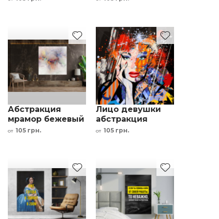
Абстракция
Лицо девушки
мрамор бежевый
абстракция
оранжевый
разноцветная
105 грн.
105 грн.
от
от
красный
яркие тона