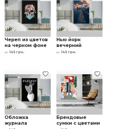
Череп из цветов
Нью йорк
на черном фоне
вечерний
мегаполис
145 грн.
145 грн.
от
от
интерьерный
принт
Обложка
Брендовые
журнала
сумки с цветами
PLAYBOY черно
принт ярких