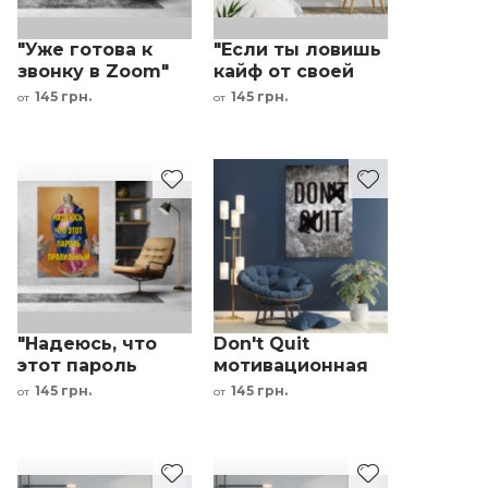
"Уже готова к
"Если ты ловишь
звонку в Zoom"
кайф от своей
принцесса на
работы"
145 грн.
145 грн.
от
от
холсте
мотивационная
надпись
"Надеюсь, что
Don't Quit
этот пароль
мотивационная
подойдет"
надпись
145 грн.
145 грн.
от
от
картина в офис