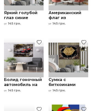
Яркий голубой
Американский
глаз синие
флаг из
ресницы
долларов
145 грн.
145 грн.
от
от
разноцветные
черный белый
тона
золотой
Болид гоночный
Сумка с
автомобиль на
биткоинами
холсте
интерьерный
145 грн.
145 грн.
от
от
принт