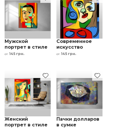
Мужской
Современное
портрет в стиле
искусство
кубизм
картина в стиле
145 грн.
145 грн.
от
от
абстрактная
кубизм картина-
картина
головоломка
разноцветный
фон
Женский
Пачки долларов
портрет в стиле
в сумке