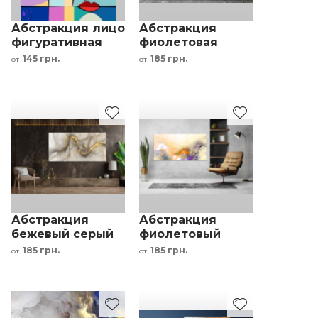
Абстракция лицо
Абстракция
фигуративная
фиолетовая
живопись на
галактика синий
145 грн.
185 грн.
от
от
холсте
розовый
Абстракция
Абстракция
бежевый серый
фиолетовый
золотой черный
синий
185 грн.
185 грн.
от
от
оранжевый на
желтом фоне