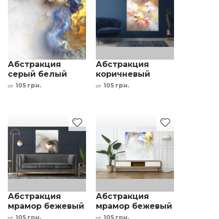
Абстракция
Абстракция
серый белый
коричневый
золотой синий
белый красный
105 грн.
105 грн.
от
от
оранжевый
желтый
Абстракция
Абстракция
мрамор бежевый
мрамор бежевый
серый черный
золотой синий
105 грн.
105 грн.
от
от