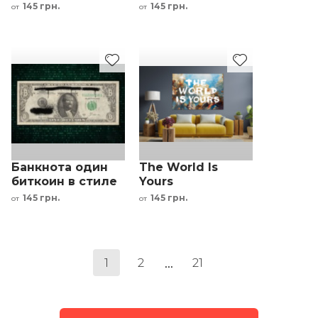
кубизм картина-
дизайнерский
145 грн.
145 грн.
от
от
головоломка
интерьерный
картина-загадка
принт
Банкнота один
The World Is
биткоин в стиле
Yours
Криса Беллини
мотивационная
145 грн.
145 грн.
от
от
надпись Крисс
Беллини
...
1
2
21