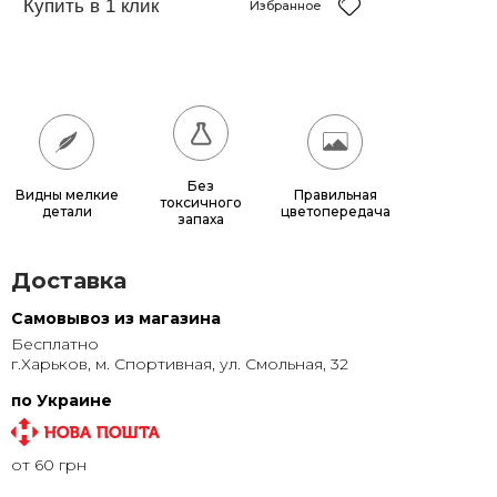
35x45
285 грн.
Избранное
40x50
360 грн.
40x60
440 грн.
50x60
540 грн.
50x70
630 грн.
Без
Видны мелкие
Правильная
токсичного
детали
цветопередача
запаха
60x80
865 грн.
70x80
1 000 грн.
Доставка
Самовывоз из магазина
Бесплатно
г.Харьков, м. Спортивная, ул. Смольная, 32
по Украине
от 60 грн