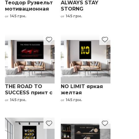
Теодор Рузвельт
ALWAYS STAY
мотивационная
STORNG
надпись картина
мотивационная
145 грн.
145 грн.
от
от
на холсте
надпись
THE ROAD TO
NO LIMIT яркая
SUCCESS принт с
желтая
мотивационной
мотивационная
145 грн.
145 грн.
от
от
надписью
надпись на
черном фоне