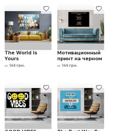
The World Is
Мотивационный
Yours
принт на черном
мотивационная
фоне печать на
145 грн.
145 грн.
от
от
надпись Крисс
холсте
Беллини