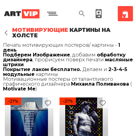
МОТИВИРУЮЩИЕ
КАРТИНЫ НА
ХОЛСТЕ
Печать мотивирующих постеров/ картины -
1
день
Подберем Изображение
, добавим
обработку
дизайнера
, прорисуем поверх печати
масляные
штрихи
.
Покрытие лаком бесплатно.
Делаем и
2-3-4-5
модульные
картины.
Мотивационные постеры от талантливого
графического дизайнера
Михаила Поливанова
(
Motivate Me
)
-21%
-21%