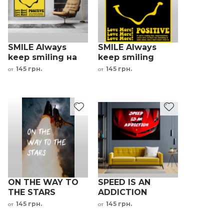
SMILE Always
SMILE Always
keep smiling на
keep smiling
желтом фоне
мотивационная
145 грн.
145 грн.
от
от
мотивационная
надпись
надпись
ON THE WAY TO
SPEED IS AN
THE STARS
ADDICTION
мотивационная
мотивационная
145 грн.
145 грн.
от
от
надпись
надпись