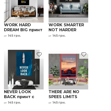
WORK HARD
WORK SMARTER
DREAM BIG принт
NOT HARDER
с мотивационной
принт с
145 грн.
145 грн.
от
от
надписью
мотивационной
надписью
NEVER LOOK
THERE ARE NO
BACK принт с
SPEES LIMITS
мотивирующей
принт с
145 грн.
145 грн.
от
от
надписью
мотивирующей