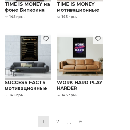
TIME IS MONEY на
TIME IS MONEY
фоне Биткоина
мотивационные
мотивационный
надписи принт в
145 грн.
145 грн.
от
от
принт
офис
SUCCESS FACTS
WORK HARD PLAY
мотивационные
HARDER
надписи принт в
мотивационный
145 грн.
145 грн.
от
от
офис
принт в офис
...
1
2
6