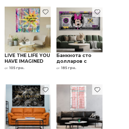
надписью
LIVE THE LIFE YOU
Банкнота сто
HAVE IMAGINED
долларов с
мотивационная
изображением
105 грн.
185 грн.
от
от
надпись
Минни Маус
картина в
детскую