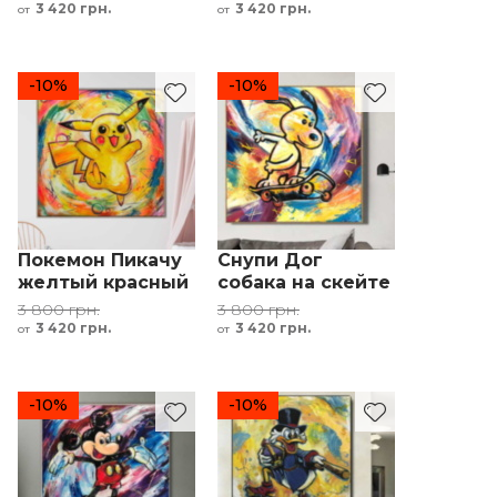
Мультфильмы
3 420 грн.
3 420 грн.
от
от
-10%
-10%
Покемон Пикачу
Снупи Дог
желтый красный
собака на скейте
черный
желтый
3 800 грн.
3 800 грн.
3 420 грн.
3 420 грн.
от
от
-10%
-10%