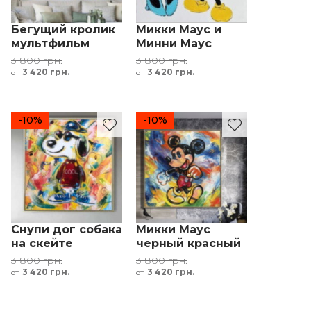
Бегущий кролик
Микки Маус и
мультфильм
Минни Маус
желтый серый
белый черный
3 800 грн.
3 800 грн.
красный желтый
3 420 грн.
3 420 грн.
от
от
синий
-10%
-10%
Снупи дог собака
Микки Маус
на скейте
черный красный
желтый
желтый
3 800 грн.
3 800 грн.
3 420 грн.
3 420 грн.
от
от