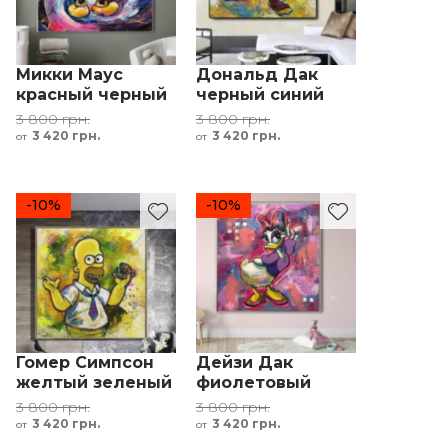
Микки Маус
Дональд Дак
красный черный
черный синий
желтый
желтый
3 800 грн.
3 800 грн.
3 420 грн.
3 420 грн.
от
от
-10%
-10%
Гомер Симпсон
Дейзи Дак
желтый зеленый
фиолетовый
коричневый
розовый желтый
3 800 грн.
3 800 грн.
3 420 грн.
3 420 грн.
от
от