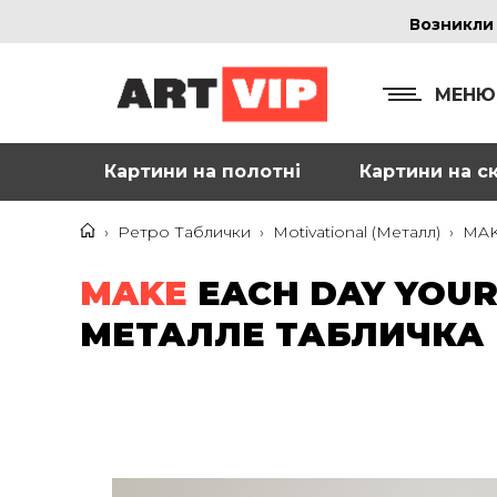
Возникли
МЕНЮ
Картини на полотні
Картини на ск
КОНТ
+38
›
Ретро Таблички
›
Motivational (Металл)
›
MAK
+38
MAKE
EACH DAY YOU
inf
МЕТАЛЛЕ ТАБЛИЧКА
Ад
г. 
Смо
м. 