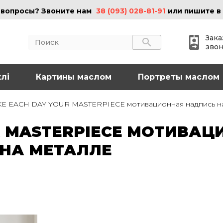
 вопросы? Звоните нам
38 (093) 028-81-91
или пишите в
Зака
зво
лі
АКТЫ
Картины маслом
ИНФОРМАЦИЯ
Портреты маслом
 (095) 097-08-77
О нас
E EACH DAY YOUR MASTERPIECE мотивационная надпись на 
Картины на холсте
 (093) 028-81-91
Картины маслом
R MASTERPIECE МОТИВАЦ
Картины на стекле
o@art-vip.com.ua
Цены
 НА МЕТАЛЛЕ
Доставка и возврат
Контакты
рес
Харьков, ул.
льная 32 (3 этаж),
Спортивная