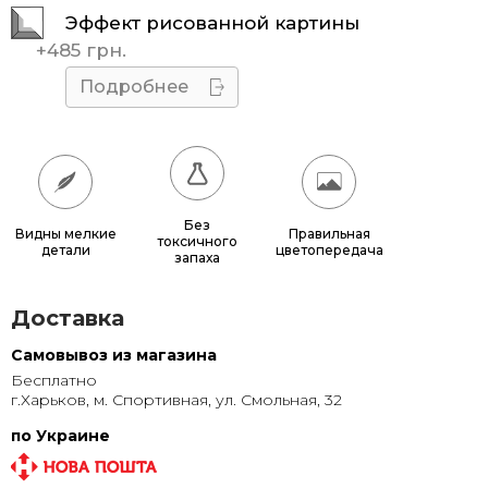
Эффект рисованной картины
45x45
510 грн.
+
485 грн.
50x50
595 грн.
Подробнее
55x55
685 грн.
60x60
780 грн.
65x65
885 грн.
Без
Видны мелкие
Правильная
токсичного
детали
цветопередача
70x70
990 грн.
запаха
80x80
1 220 грн.
Доставка
90x90
1 135 грн.
Самовывоз из магазина
Бесплатно
95x95
1 240 грн.
г.Харьков, м. Спортивная, ул. Смольная, 32
100x100
1 350 грн.
по Украине
110x110
1 580 грн.