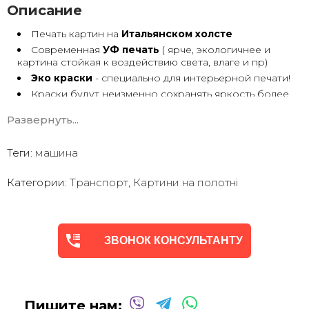
Описание
Печать картин на
Итальянском холсте
Современная
УФ печать
( ярче, экологичнее и
картина стойкая к воздействию света, влаге и пр)
Эко краски
- специально для интерьерной печати!
Краски будут неизменно сохранять яркость более
30 лет
Развернуть...
Возможна
дополнительная прорисовка картин
Маслом!
Поверх печатного изображения художник вручную
Теги:
машина
сделает обработку маслом/ акрилом некоторых
деталей - что придаст картине живой вид. И очень
Категории:
Транспорт
,
Картини на полотні
сэкономит вам стоимость, сравнимо с полностью
ручной работой - картиной маслом.
Выбор размеров
холста - любой вариант.
На сайте представлены самые лучшие соотношения
размеров
ЗВОНОК КОНСУЛЬТАНТУ
Картины
печатаются для вас в день заказа.
Доставка к вам по всей Украине в течение 1-3 дн.
Вы можете выбрать изображение на сайте или
запросить подбор Картин от нашего Дизайнера под
Пишите нам:
ваш интерьер или под ваше желание. Мы предложим