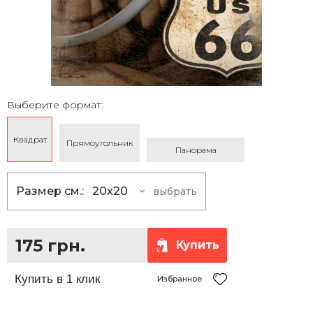
Выберите формат:
Квадрат
Прямоугольник
Панорама
Размер см.:
20x20
выбрать
20x20
175 грн.
25x25
230 грн.
175 грн.
Купить
30x30
290 грн.
35x35
360 грн.
Избранное
40x40
430 грн.