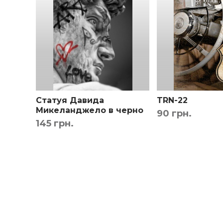
Дизайнер сделает монтаж по вашему фото чтоб
Статуя Давида
TRN-22
Микеланджело в черно
90 грн.
белых тонах - Крис
145 грн.
Беллини