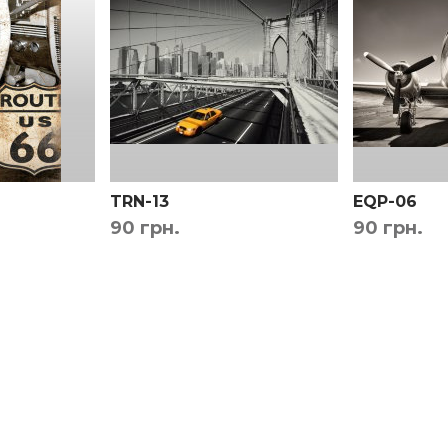
ы вы были точно уверены в выборе.
Бесплатно!
TRN-13
EQP-06
90 грн.
90 грн.