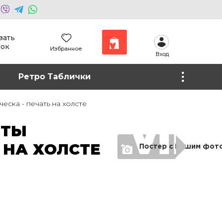
зать
нок
Избранное
Вход
Наши работы
Ретро Таблички
Фото на холсте
ска - печать на холсте
НТЫ
 НА ХОЛСТЕ
Постер с Вашим фот