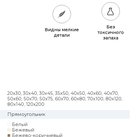
50x70
770 грн.
50x75
815 грн.
Без
Видны мелкие
60x70
880 грн.
токсичного
детали
запаха
60x80
980 грн.
70x100
1 320 грн.
80x120
1 315 грн.
80x140
1 500 грн.
20x30, 30x40, 30x45, 35x50, 40x50, 40x60, 40x70,
100x150
1 905 грн.
50x60, 50x70, 50x75, 60x70, 60x80, 70x100, 80x120,
80x140, 120x200
120x200
2 855 грн.
Прямоугольник
Белый
Бежевый
Бежево-коричневый