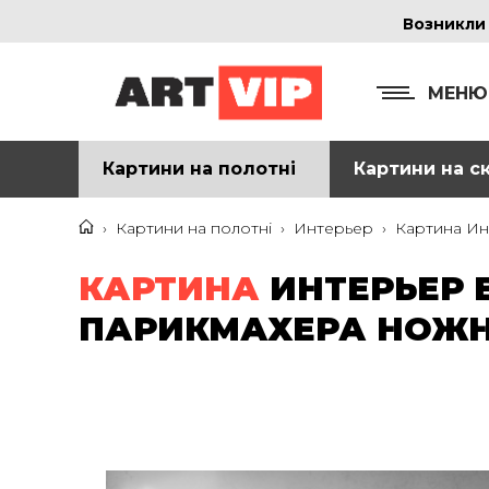
Возникли
МЕНЮ
Картини на полотні
Картини на ск
КОНТ
+38
›
Картини на полотні
›
Интерьер
›
Картина Ин
+38
КАРТИНА
ИНТЕРЬЕР 
inf
ПАРИКМАХЕРА НОЖНИ
Ад
г. 
Смо
м. 