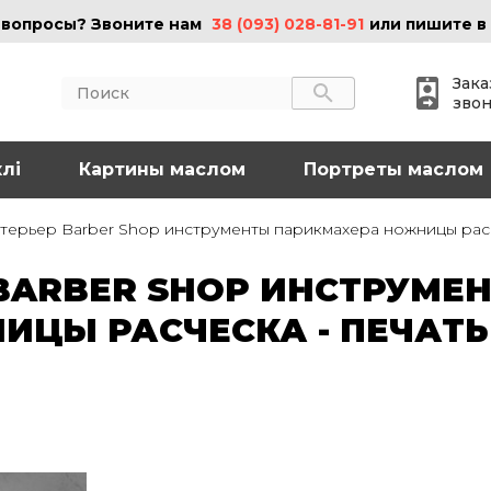
 вопросы? Звоните нам
38 (093) 028-81-91
или пишите в
Зака
зво
лі
АКТЫ
Картины маслом
ИНФОРМАЦИЯ
Портреты маслом
 (095) 097-08-77
О нас
терьер Barber Shop инструменты парикмахера ножницы расче
Картины на холсте
 (093) 028-81-91
Картины маслом
BARBER SHOP ИНСТРУМЕ
Картины на стекле
o@art-vip.com.ua
Цены
ЦЫ РАСЧЕСКА - ПЕЧАТЬ
Доставка и возврат
Контакты
рес
Харьков, ул.
льная 32 (3 этаж),
Спортивная